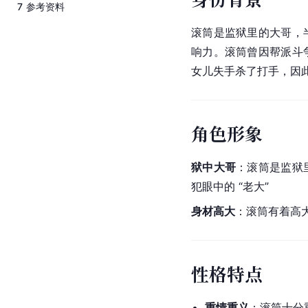
7
参考资料
滚筒是监狱里的大哥，
响力。滚筒曾因帮派斗
女儿失手杀了打手，因此
角色形象
狱中大哥
：滚筒是监狱
犯眼中的 “老大”
身材高大
：滚筒有着高
性格特点
重情重义
：滚筒十分