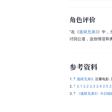
角色评价
“在《
逃狱兄弟3
》中，
讨回公道，这份情谊和勇
参
考
资
料
1.
逃狱兄弟3
.
豆瓣电影.
2.
2.1
2.2
2.3
2.4
2.5
2
3.
《逃狱兄弟3》今日独