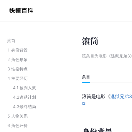
滚筒
滚筒
1
身份背景
该条目为
电影《逃狱兄弟3
2
角色形象
3
性格特点
条目
4
主要经历
4.1
被判入狱
滚筒是电影《
逃狱兄弟
4.2
逃狱计划
[
2
]
4.3
最终结局
5
人物关系
6
角色评价
身份背景