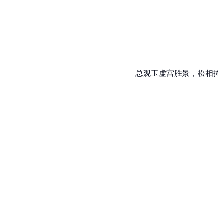
总观玉虚宫胜景，松相掩