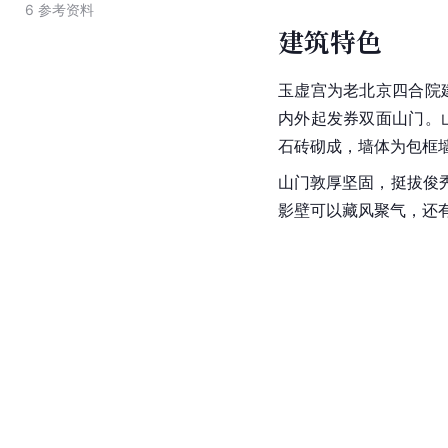
6
参考资料
建筑特色
玉虚宫为老北京四合院
内外起发券双面山门。
石砖砌成，墙体为包框
山门敦厚坚固，挺拔俊
影壁可以藏风聚气，还