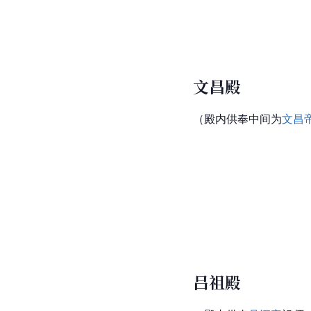
文昌殿
（殿内供奉中间为
文昌
吕祖殿