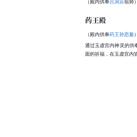
（殿内供奉
吕洞宾
祖师
药王殿
（殿内供奉
药王孙思邈
通过玉虚宫内神灵的供
面的祈福，在玉虚宫内