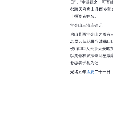
日”，“幸游踪之，可
都顺天府房山县西乡宝
十捐资者姓名。
宝金山三清庙碑记
房山县西宝金山之麓有
老屋云归花骨谷清馨□
侵山□□人云泉天爰略
以笑傲林泉探奇邱壑哉
脊恋者乎县为记
光绪
五年
孟夏
二十一日