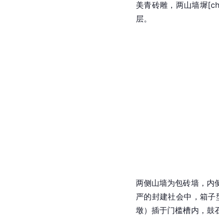
美青砖雕，两山墙墀[
层。
两侧山墙为包砖墙，内
严的封建社会中，箱子
墩）插于门槛槽内，鼓