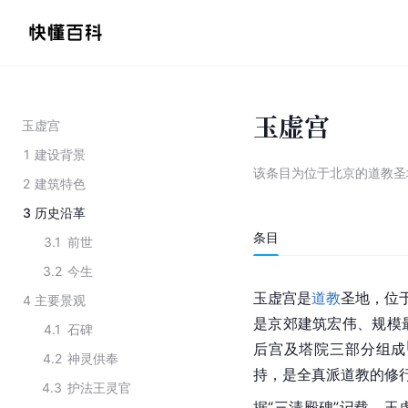
玉虚宫
玉虚宫
1
建设背景
该条目为
位于北京的道教圣
2
建筑特色
3
历史沿革
条目
3.1
前世
3.2
今生
玉虚宫是
道教
圣地，位
4
主要景观
是京郊建筑宏伟、规模
4.1
石碑
后宫及塔院三部分组成
4.2
神灵供奉
持，是全真派道教的修
4.3
护法王灵官
据“三清殿碑”记载，玉