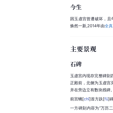
今生
因玉虚宫曾遭破坏，且
焕然一新,2014年由
全真
主要景观
石碑
玉虚宫内现存完整碑刻
正殿前，北侧为玉虚宫
并在旁边立有数块残碑
前宫
螭
[
chī
]
首方
趺
[
fū
]
一方碑刻内容为“
万历
二