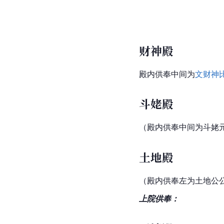
财神殿
殿内供奉中间为
文财神
斗姥殿
（殿内供奉中间为
斗姥
土地殿
（殿内供奉左为土地公
上院供奉：