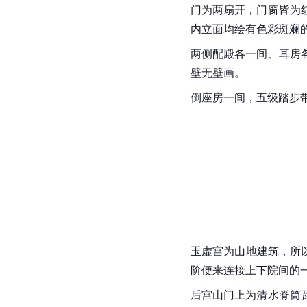
门为两扇开，门窗皆为
内立面均绘有色彩斑斓
两侧配殿各一间、耳房
壁无壁画。
倒座房一间，五级踏步
玉虚宫为山地建筑，所
阶便来连接上下院间的
后宫山门上为清水脊筒