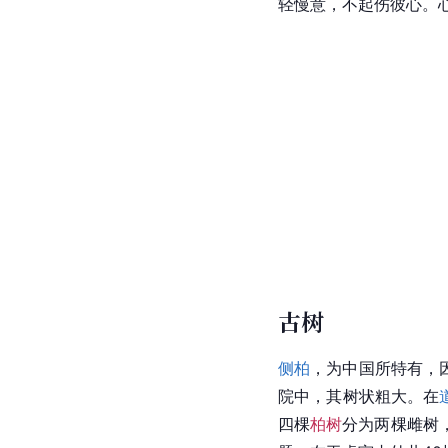
轻慢意，不起伤彼心。
古树
侧柏
，为中国所特有，
院中，其树状粗大。在
四棵
柏树
分为两棵雌树