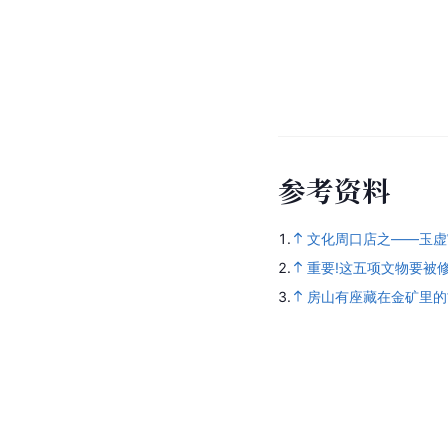
参
考
资
料
1.
文化周口店之——玉虚
2.
重要!这五项文物要被修
3.
房山有座藏在金矿里的