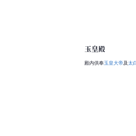
玉皇殿
殿内供奉
玉皇大帝
及
太