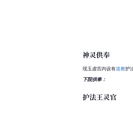
神灵供奉
现玉虚宫内设有
道教
护
下院供奉：
护法王灵官