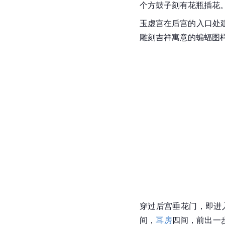
个方鼓子刻有花瓶插花
玉虚宫在后宫的入口处
雕刻吉祥寓意的蝙蝠图
穿过后宫垂花门，即进
间，
耳房
四间，前出一