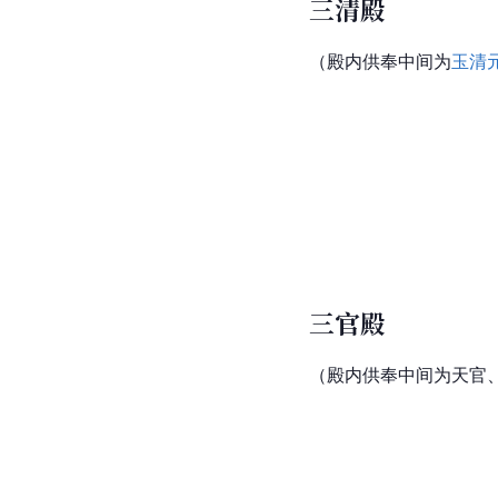
三清殿
（殿内供奉中间为
玉清
三官殿
（殿内供奉中间为天官