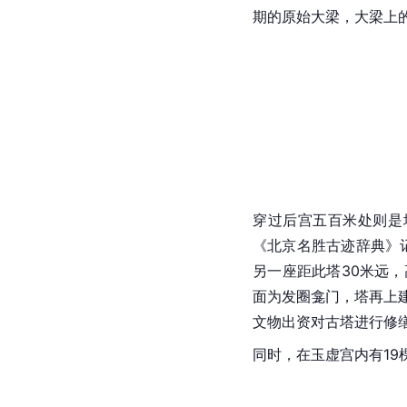
期的原始大梁，大梁上
穿过后宫五百米处则是
《北京名胜古迹辞典》记
另一座距此塔30米远
面为发圈龛门，塔再上
文物出资对古塔进行修
同时，在玉虚宫内有1