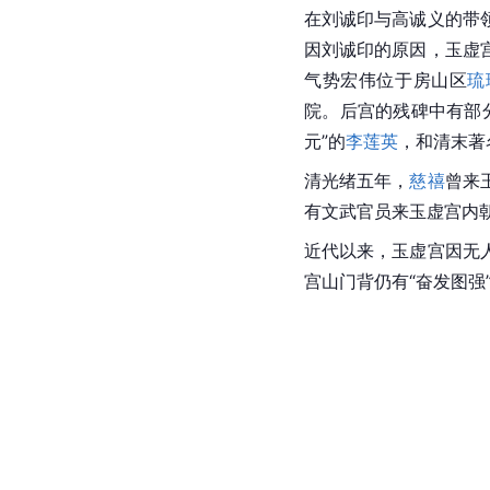
在刘诚印与高诚义的带
因刘诚印的原因，玉虚
气势宏伟位于房山区
琉
院。后宫的残碑中有部
元”的
李莲英
，和清末著
清光绪五年，
慈禧
曾来
有文武官员来玉虚宫内
近代以来，玉虚宫因无
宫山门背仍有“奋发图强