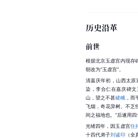
历史沿革
前世
根据北京玉虚宫内现存
朝改为“玉虚宫”。
清嘉庆年初，山西太原
染，李合仁在嘉庆碑文
山，望之不甚
嵯峨
，而
飞烟，奇花异树。不乏
间之福地也。”后遂用
光绪四年，因玉虚宫
住
十四代弟子
刘诚印
（全