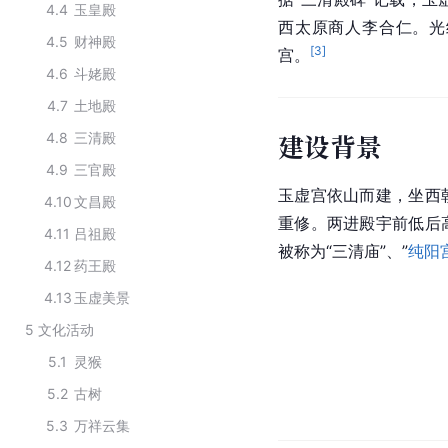
4.4
玉皇殿
西太原商人李合仁。
光
4.5
财神殿
[
3
]
宫。
4.6
斗姥殿
4.7
土地殿
建设背景
4.8
三清殿
4.9
三官殿
玉虚宫依山而建，坐西
4.10
文昌殿
重修。两进殿宇前低后
4.11
吕祖殿
被称为“三清庙”、”
纯阳
4.12
药王殿
4.13
玉虚美景
5
文化活动
5.1
灵猴
5.2
古树
5.3
万祥云集