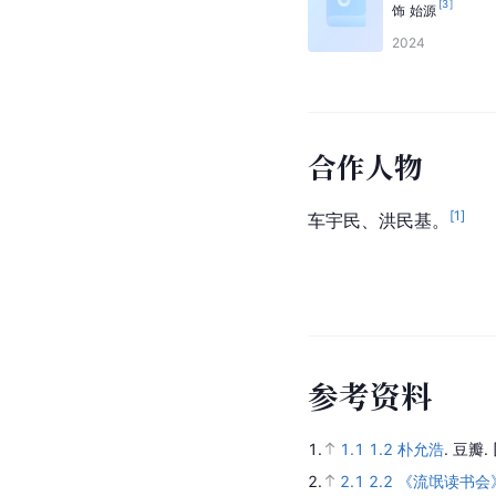
[
3
]
饰
始源
2024
合作人物
[
1
]
车宇民、洪民基。
参
考
资
料
1.
1.1
1.2
朴允浩
.
豆瓣.
2.
2.1
2.2
《流氓读书会