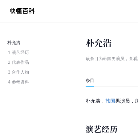
朴允浩
朴允浩
1
演艺经历
该条目为
韩国男演员
，
查看
2
代表作品
3
合作人物
条目
4
参考资料
朴允浩，
韩国
男演员，所
演艺经历