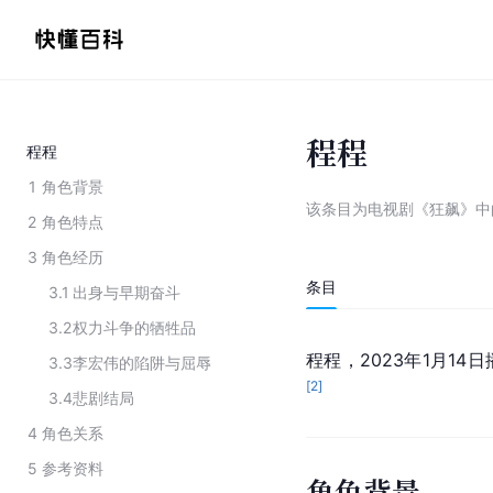
程程
程程
1
角色背景
该条目为
电视剧《狂飙》中
2
角色特点
3
角色经历
条目
3.1
出身与早期奋斗
3.2
权力斗争的牺牲品
程程，2023年1月14
3.3
李宏伟的陷阱与屈辱
[
2
]
3.4
悲剧结局
4
角色关系
5
参考资料
角色背景