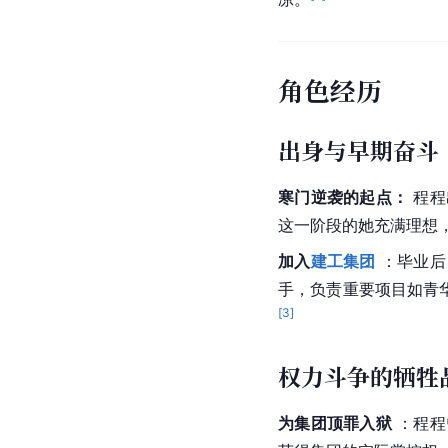
角色经历
出身与早期奋斗
寒门逆袭的起点：
 程
这一阶段的她充满理想
加入
建工集团
 ：毕业
手，负责重要项目如青
[
3
]
权力斗争的牺牲
为集团顶罪入狱
 ：程