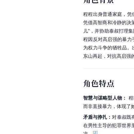
程程出身普通家庭，凭
凭借高智商和冷静的决
儿”，并协助泰叔打理
程因反对高启强的暴力
为权力斗争的牺牲品。
东山再起，对抗高启强
角色特点
智慧与谋略型人物：
 
而非直接暴力，体现了
矛盾与挣扎：
对泰叔既
在男性主导的犯罪世界
[
3
]
凉。