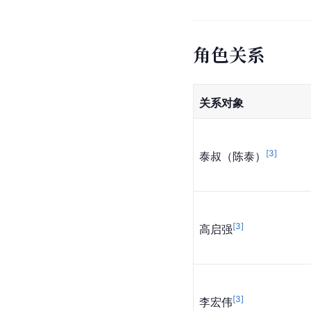
角色关系
关系对象
[
3
]
泰叔（陈泰）
[
3
]
高启强
[
3
]
李宏伟