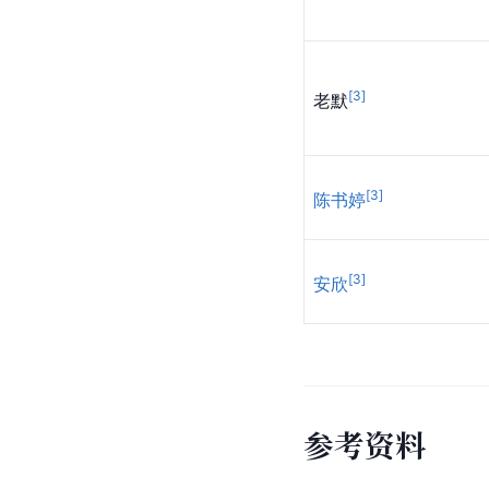
[
3
]
老默
[
3
]
陈书婷
[
3
]
安欣
参
考
资
料