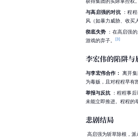
获得集团的实际掌控权
与高启强的对抗
 ：程
风（如暴力威胁、收买
彻底失势
 ：在高启强
[
3
]
游戏的弃子。
李宏伟的陷阱与
与李宏伟合作：
 离开
为毒贩，且对程程早有
举报与反抗
 ：程程事
未能立即推进。程程的
悲剧结局
 高启强为斩草除根，