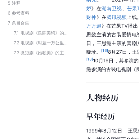
5
注释
娇
》在
湖南卫视
、
芒果
6
参考资料
财神
》在
腾讯视频
上线
7
条目合集
万万遍
》在芒果TV播
7.1
电视剧《良陈美锦》的演职员
思懿主演的古装爱情电
7.2
电视剧《时差一万公里》的演职人员
日，王思懿主演的喜剧
[
16
]
晓珍。
8月27日，
7.3
微短剧《她独美》的主要演职人员
[
18
]
10月19日，其参演
懿参演的古装电视剧《
人物经历
早年经历
1999年8月12日，