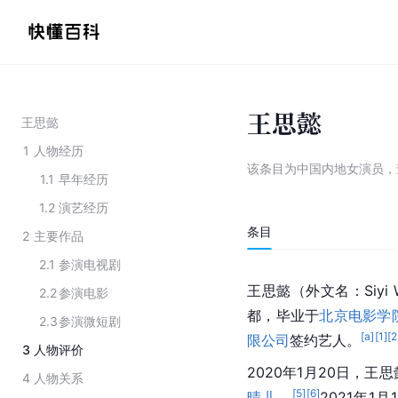
王思懿
王思懿
1
人物经历
该条目为
中国内地女演员
，
1.1
早年经历
1.2
演艺经历
条目
2
主要作品
2.1
参演电视剧
王思懿（外文名：Siyi
2.2
参演电影
都，毕业于
北京电影学
2.3
参演微短剧
[a]
[
1
]
[
2
限公司
签约艺人。
3
人物评价
2020年1月20日，王
4
人物关系
[
5
]
[
6
]
晴儿
。
2021年1