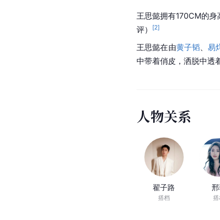
王思懿拥有170CM
[
2
]
评）
王思懿在由
黄子韬
、
易
中带着俏皮，洒脱中透
人
物
关
系
翟子路
邢
搭档
搭