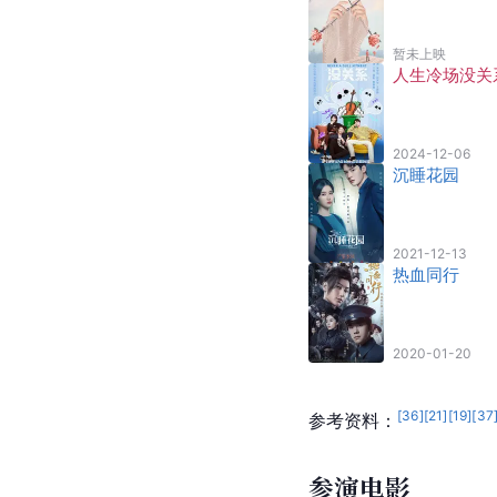
暂未上映
人生冷场没关
2024-12-06
沉睡花园
2021-12-13
热血同行
2020-01-20
[
36
]
[
21
]
[
19
]
[
37
参考资料：
参演电影