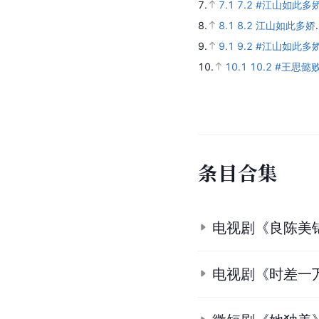
7.
7.1
7.2
#江山如此多娇
8.
8.1
8.2
江山如此多娇
9.
9.1
9.2
#江山如此多娇定
10.
10.1
10.2
#王思懿败金
条
目
合
集
电视剧《良陈美
电视剧《时差一