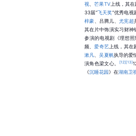
视
、
芒果TV
上线，其在
33届“
飞天奖
”优秀电视
梓豪
、吕腾儿、
尤宪超
其在片中饰演实习财神
参演的电视剧《理想照
频、
爱奇艺
上线，其在
漱凡
、
吴夏帆
执导的爱
[
12
]
[
13
]
演角色梁文心。
《
沉睡花园
》在
湖南卫