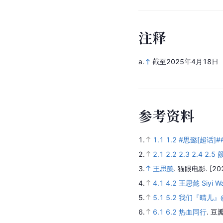
注
释
a.
截至2025年4月18日
参
考
资
料
1.
1.1
1.2
#思懿[超话]##
2.
2.1
2.2
2.3
2.4
2.5
3.
王思懿
.
猫眼电影.
[20
4.
4.1
4.2
王思懿 Siyi W
5.
5.1
5.2
我们『晴儿』@
6.
6.1
6.2
热血同行
.
豆