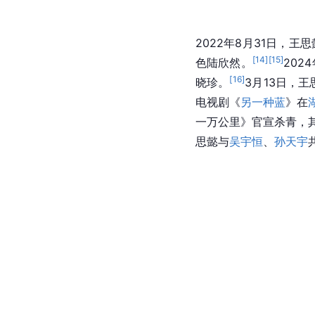
2022年8月31日，王
[
14
]
[
15
]
色陆欣然。
20
[
16
]
晓珍。
3月13日，
电视剧《
另一种蓝
》在
一万公里》官宣杀青，
思懿与
吴宇恒
、
孙天宇