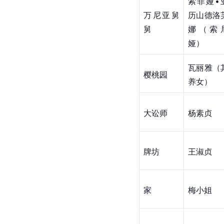
索菲娅•
万尼亚舅
历山德洛
舅
娜（索
娅）
瓦丽雅（
樱桃园
养女）
大讼师
杨素贞
牌坊
王淑贞
家
梅小姐