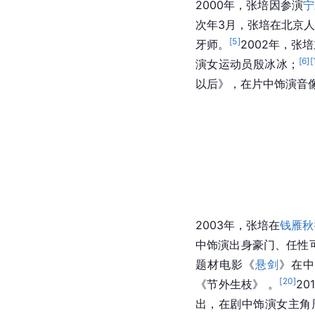
2000年，张培因参演
宁
次年3月，张培在北京
[
5
]
牙师。
2002年，张
[
6
]
[
演女运动员殷冰冰；
以后》，在片中饰演音
2003年，张培在
钱雁秋
中饰演出身豪门、任性
题材电影《
悬剑
》在中
[
20
]
《节外生枝》 。
2
出，在剧中饰演女主角