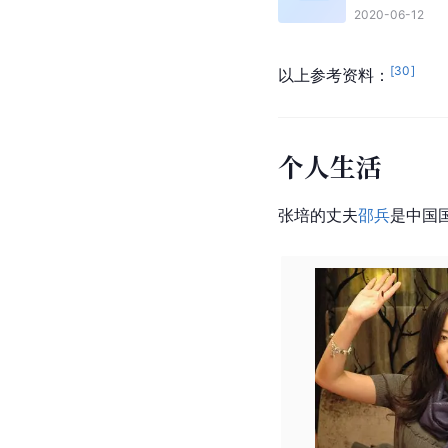
2020-06-12
[
30
]
以上参考资料：
个人生活
张培的丈夫
邵兵
是
中国