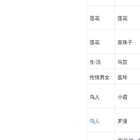
莲花
莲花
莲花
喜珠子
生·活
马芸
性情男女
盖玲
鸟人
小霞
鸟人
罗漫