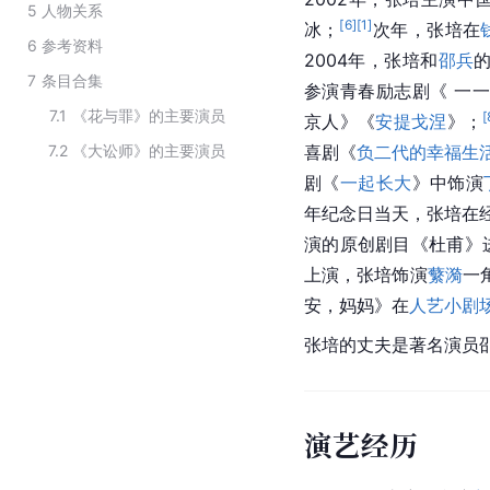
5
人物关系
[
6
]
[
1
]
冰；
次年，张培在
6
参考资料
2004年，张培和
邵兵
7
条目合集
参演青春励志剧《 一
7.1
《花与罪》的主要演员
[
京人》《
安提戈涅
》；
7.2
《大讼师》的主要演员
喜剧《
负二代的幸福生
剧《
一起长大
》中饰演
年纪念日当天，张培在
演的原创剧目《杜甫》
上演，张培饰演
蘩漪
一
安，妈妈》在
人艺小剧
张培的丈夫是著名演员
演艺经历