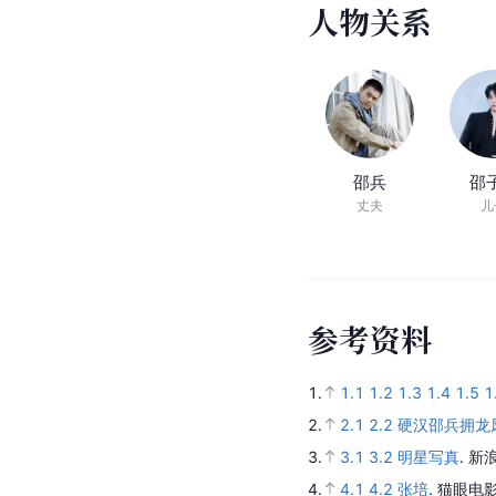
人
物
关
系
邵兵
邵
丈夫
儿
参
考
资
料
1.
1.1
1.2
1.3
1.4
1.5
1
2.
2.1
2.2
硬汉邵兵拥龙
3.
3.1
3.2
明星写真
.
新
4.
4.1
4.2
张培
.
猫眼电影