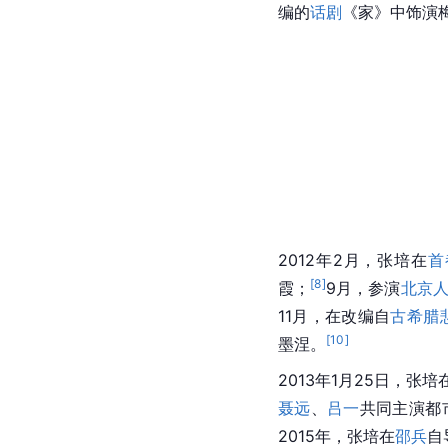
编的
话剧
《家》中饰演
2012年2月，张培在
首
[
8
]
霞；
9月，参演
北京
11月，在改编自
古希腊
[
10
]
墨涅。
2013年1月25日，张
聂远
、
吕一
共同主演都
2015年，张培在
邵兵
自