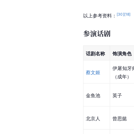
[
30
]
[
18
]
以上参考资料：
参演话剧
话剧名称
饰演角色
伊屠知牙
蔡文姬
（成年）
金鱼池
英子
北京人
曾思懿