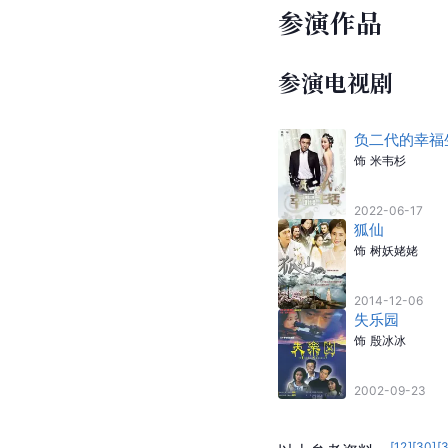
参演作品
参演电视剧
负二代的幸福
饰
米韦杉
2022-06-17
狐仙
饰
树妖姥姥
2014-12-06
失乐园
饰
殷冰冰
2002-09-23
[
12
]
[
30
]
[