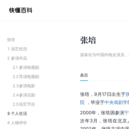
张培
张培
1
演艺经历
该条目为
中国内地女演员
，
2
参演作品
2.1
参演电视剧
条目
2.2
导演电视剧
2.3
参演电影
张培，9月17日出生于
2.4
参演话剧
院
 ，毕业于
中央戏剧学
2.5
综艺节目
2000年，张培因参演
宁
3
个人生活
次年3月，张培在北京
4
人物评价
2002年，张培主演中