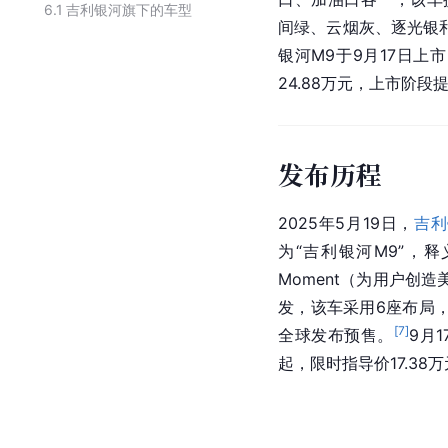
6.1
吉利银河旗下的车型
间绿、云烟灰、逐光银
银河M9于9月17日上
24.88万元，上市阶段提
发布历程
2025年5月19日，
吉利
为“吉利银河M9”，释义
Moment（为用户创
发，该车采用6座布局，
[
7
]
全球发布预售。
9月
起，限时指导价17.38