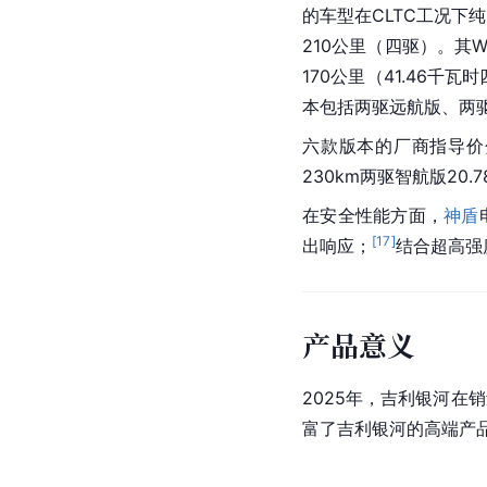
的车型在CLTC工况下纯
210公里（四驱）。其W
170公里（41.46
本包括两驱远航版、两
六款版本的厂商指导价分别
230km两驱智航版20.
在安全性能方面，
神盾
[
17
]
出响应；
结合超高强
产品意义
2025年，吉利银河
富了吉利银河的高端产