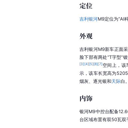
定位
吉利银河
M9定位为“A
外观
吉利银河M9新车正面
脸下部有两处“T字型
[
3
]
[
4
]
[
5
]
[
8
]
[
7
]
空间上，该车
示，该车长宽高为5205*
烟灰、逐光银和
天际
白
内饰
银河M9中控台配备12
台区域布置有双50瓦