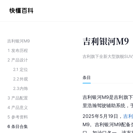
吉利银河M9
吉利银河M9
1
发布历程
吉利旗下全新大型旗舰SUV
2
产品设计
2.1
定位
条目
2.2
外观
2.3
内饰
吉利银河M9是吉利旗下
3
产品配置
里浩瀚驾驶辅助系统，于2
4
产品意义
2025年5月19日，
吉
5
参考资料
M9。吉利银河M9配
6
条目合集
口、加油口各一，该车