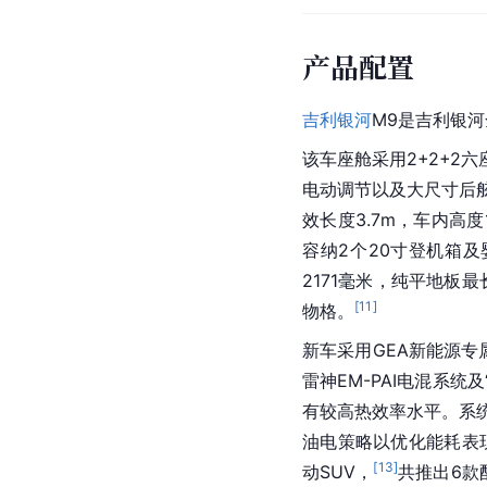
产品配置
吉利银河
M9是吉利银
该车座舱采用2+2+2
电动调节以及大尺寸后舷
效长度3.7m，车内高度
容纳2个20寸登机箱及
2171毫米，纯平地板
[
11
]
物格。
新车采用GEA新能源专
雷神EM-PAI电混系统及
有较高热效率水平。系统
油电策略以优化能耗表
[
13
]
动SUV，
共推出6款