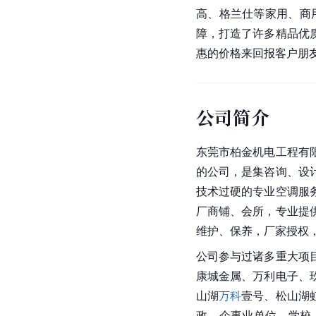
高、
格兰仕
等家用、商
障，打造了许多精品优
惠的价格来回报客户朋
公司简介
东莞
市
柏金机电工程有
的公司，是集咨询、设
技术过硬的专业空调服
厂商铺、会所，专业提
维护、保养，厂家授权
公司参与过诸多重大项
康城金属、万利电子、
山湖
万科
壹号、松山湖
政、企事业单位、学校