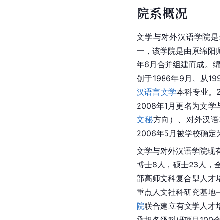
院系概况
文学与对外汉语学院是
一，该学院是由原绵阳师
年6月合并组建而成。绵
创于1986年9月。从19
汉语言文学
本科专业。2
2008年1月更名为文
文秘
方向）、对外汉语
2006年5月被学校确定
文学与对外汉语学院现有
博士8人，硕士23人，
部高师文科复合型人才
重点人文社科研究基地
院
联合建立有文学人才培
承担各级科研项目100