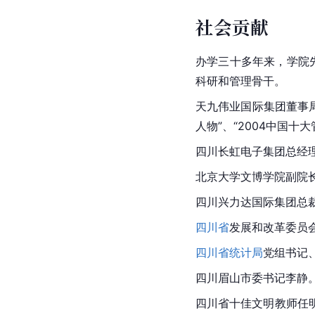
社会贡献
办学三十多年来，学院
科研和管理骨干。
天九伟业国际集团董事
人物”、“2004中国十
四川长虹电子集团总经
北京大学文博学院副院
四川兴力达国际集团总
四川省
发展和改革委员
四川省统计局
党组书记
四川眉山市委书记李静
四川省十佳文明教师任