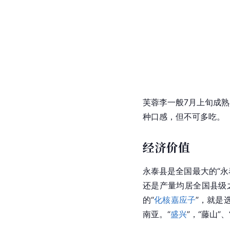
芙蓉李一般7月上旬成
种口感，但不可多吃。
经济价值
永泰县
是全国最大的“永
还是产量均居全国县级
的“
化核嘉应子
”，就是
南亚。“
盛兴
”，“藤山”