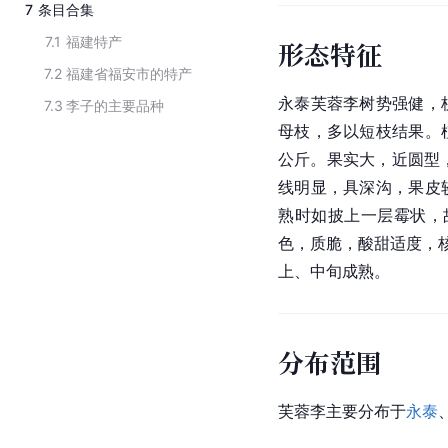
7
条目合集
7.1
福建特产
形态特征
7.2
福建省福安市的特产
永泰芙蓉李树势强健，
7.3
李子的主要品种
母枝，多以短枝结果。植
公斤。果实大，近圆型，
线
明显，具深沟，果皮
熟时如披上一层霉状，故
色
，质脆，酸甜适度，
上、中旬成熟。
分布范围
芙蓉李主要分布于
永泰