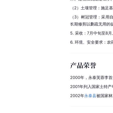
（2）土壤管理：施足基
（3）树冠管理：采用
长期修剪以删疏无用的
5. 采收：7月中旬至8
6. 环境、安全要求：
产品荣誉
2000年，永泰芙蓉李
2001年列入国家土特
2002年
永泰县
被国家林