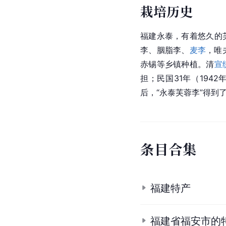
栽培历史
福建永泰，有着悠久的
李、胭脂李、
麦李
，唯
赤锡等乡镇种植。清
宣
担；民国31年（1942
后，“永泰芙蓉李”得到
条
目
合
集
福建特产
福建省福安市的