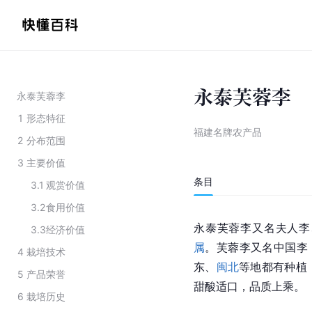
永泰芙蓉李
永泰芙蓉李
1
形态特征
福建名牌农产品
2
分布范围
3
主要价值
条目
3.1
观赏价值
3.2
食用价值
永泰芙蓉李又名夫人李
3.3
经济价值
属
。芙蓉李又名
中国李
4
栽培技术
东、
闽北
等地都有种植
5
产品荣誉
甜酸适口，品质上乘。
6
栽培历史