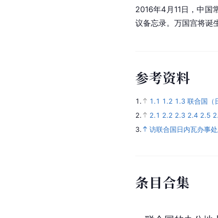
2016年4月11日，
议备忘录。万国宫将诞生
参
考
资
料
1.
1.1
1.2
1.3
联合国（
2.
2.1
2.2
2.3
2.4
2.5
2
3.
访联合国日内瓦办事处
条
目
合
集