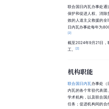
联合国日内瓦办事处通
保护和促进人权、消除
效的人道主义救援的全
日内瓦办事处每年为80
[
2
]
截至2024年9月21
[
2
]
工。
机构职能
联合国
日内瓦
办事处（
内瓦的各个常驻代表团
学术机构，以及联合国
任务；促进机构间的合