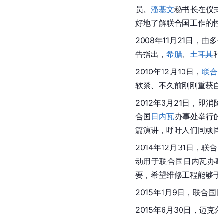
员。
潘基文
秘书长在仪
好地了解联合国工作的
2008年11月21日
告指出，
希腊
、
土耳其
2010年12月10日，
联合
软禁、不久前刚刚重获
2012年3月21日，
合国
日内瓦
办事处举行
篇演讲，呼吁人们同顽
2014年12月31日，
动用于联合国日内瓦办
要，希望维修工程能够于
2015年1月9日，联
2015年6月30日，迈