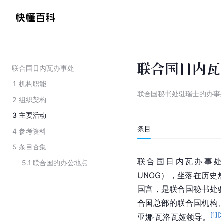
联合国日内瓦
联合国日内瓦办事处
1
机构职能
联合国秘书处驻瑞士的办事
2
组织架构
3
主要活动
条目
4
参考资料
5
条目合集
联合国日内瓦办事处（英语：U
5.1
联合国的办公地点
UNOG），坐落在历
国宫，是联合国秘书处
合国总部的联合国机构
[
1
]
[
亚娜·瓦洛瓦娅领导。