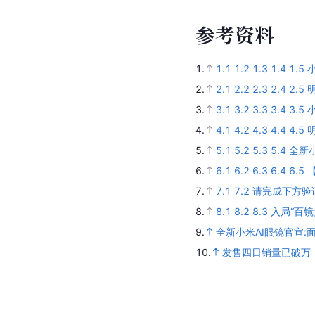
参
考
资
料
1.
1.1
1.2
1.3
1.4
1.5
2.
2.1
2.2
2.3
2.4
2.5
3.
3.1
3.2
3.3
3.4
3.5
4.
4.1
4.2
4.3
4.4
4.5
5.
5.1
5.2
5.3
5.4
全新
6.
6.1
6.2
6.3
6.4
6.5
【
7.
7.1
7.2
请完成下方验
8.
8.1
8.2
8.3
入局“百镜
9.
全新小米AI眼镜官宣
10.
发售四日销量已破万！