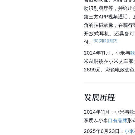
动识别餐厅等，并给出
第三方APP视频通话、
角的拍摄录像，在骑行
开放式耳机。还具备可
[
3
]
[
2
]
[
4
]
[
6
]
[
7
]
付。
2024年11月，小米与
米AI眼镜在小米人车家
2699元、彩色电致变色
发展历程
2024年11月，小米与
季度以小米
自有品牌
形
2025年6月23日，
小米