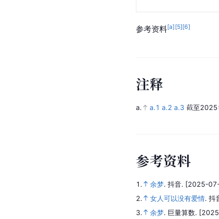
[a]
[
5
]
[
6
]
参考资料
注
释
a.
a.1
a.2
a.3
截至2025
参
考
资
料
1.
余梦
.
抖音.
[2025-07-
2.
女人可以没有爱情
.
抖
3.
余梦
.
巨量算数.
[2025