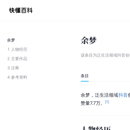
余梦
余梦
1
人物经历
该条目为
泛生活领域抖音创
2
主要作品
3
注释
条目
4
参考资料
余梦，泛生活领域
抖音
[
1
]
赞量7.7万。
人物经历