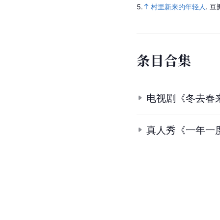
5.
村里新来的年轻人
.
豆
条
目
合
集
电视剧《冬去春
真人秀《一年一