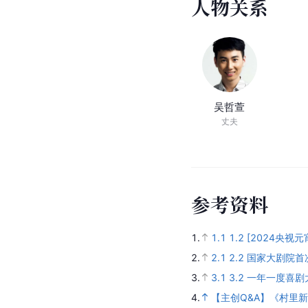
人
物
关
系
吴哲萱
丈夫
参
考
资
料
1.
1.1
1.2
[2024央视元
2.
2.1
2.2
国家大剧院首
3.
3.1
3.2
一年一度喜剧
4.
【主创Q&A】《村里