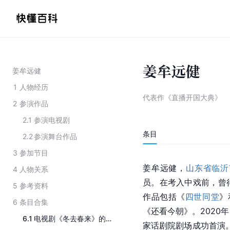
姜牟远健
姜牟远健
1
人物经历
代表作《直播开国大典》
2
参演作品
2.1
参演电视剧
条目
2.2
参演舞台作品
3
参加节目
姜牟远健，
山东省临沂
4
人物关系
员。在考入中戏前，曾
5
参考资料
作品包括《
四世同堂
》
6
条目合集
《
还看今朝
》。2020
6.1
电视剧《冬去春来》的演职人员
家话剧院剧场成功首演。