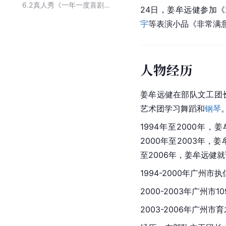
6.2
真人秀《一年一度喜剧大赛》第二季的主要演员
24日，姜牟远健参加《
宇
等表演
小品
《非常满
人物经历
姜牟远健在部队文工团
艺术团学习舞蹈和
钢琴
1994年至2000年
2000年至2003年，
至2006年，姜牟远健
1994-2000年广州
2000-2003年广州市
2003-2006年广州