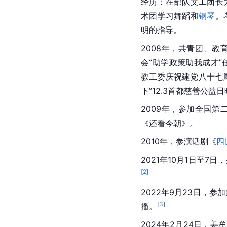
经历：在部队文工团长
术团学习舞蹈和
钢琴
。
明的指导。
2008年，共青团、
会“助学政策助我成才
教工委庆祝建党八十七周
下”12.3首都慈善公益
2009年，参加全国
《
还看今朝
》。
2010年，参演
话剧
《
四
2021年10月1日至7
[
2
]
2022年9月23日，参
[
3
]
播。
2024年2月24日，