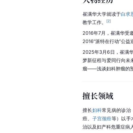
崔满华大学就读于
白求
[
2
]
教学工作。
2016年7月，崔满华受
2016“派特在行动”公
2025年3月6日，崔满
梦新征程与爱同行向未
瘤——浅谈妇科肿瘤的
擅长领域
擅长
妇科
常见病的诊治
癌、
子宫颈癌
等）以手
治以及妇产科危重症病