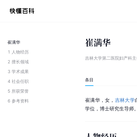
崔满华
崔满华
1
人物经历
吉林大学第二医院妇产科主
2
擅长领域
3
学术成果
条目
4
社会任职
5
所获荣誉
崔满华，女，
吉林大学
6
参考资料
学位，博士研究生导师
人物经历