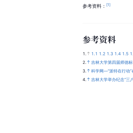
[
1
]
参考资料：
参
考
资
料
1.
1.1
1.2
1.3
1.4
1.5
1
2.
吉林大学第四届师德标
3.
科学网—“派特在行动
4.
吉林大学举办纪念“三