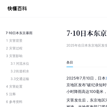
7·10日本东
7·10日本东京暴雨
1
灾害背景
2025年在日本东京地区发
2
灾害过程
3
灾害影响
条目
3.1
河流水位
3.2
街道积水
2025年7月10日，日本
3.3
交通运输
京地区发布“破纪录短时
4
灾害处置
小时降雨高达100毫米
5
注释
灾害发生后，东京地区
6
参考资料
被淹，当地气象部门紧