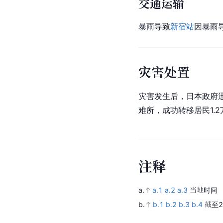
交通运输
暴雨导致
新宿站
因暴雨
灾害处置
灾害发生后，日本政府迅
难所，成功转移居民1.2
注
释
a.
a.1
a.2
a.3
当地时间  
b.
b.1
b.2
b.3
b.4
截至2