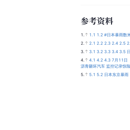
参
考
资
料
1.
1.1
1.2
#日本暴雨数米
2.
2.1
2.2
2.3
2.4
2.5
2
3.
3.1
3.2
3.3
3.4
3.5
4.
4.1
4.2
4.3
7月11
沥青砸坏汽车 监控记录惊
5.
5.1
5.2
日本东京暴雨 