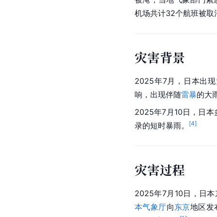
机场共计32个航班被取
灾害背景
2025年7月，日本
响，出现伴随
雷暴
的大
2025年7月10日，
[
4
]
录的短时暴雨。
灾害过程
2025年7月10日，
本气象厅
向
东京
地区发