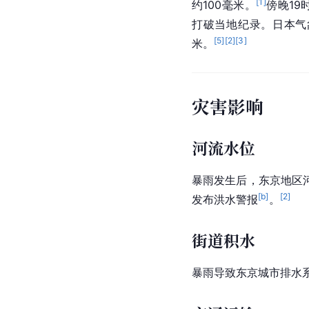
[
1
]
约100毫米。
傍晚19
打破当地纪录。日本气
[
5
]
[
2
]
[
3
]
米。
灾害影响
河流水位
暴雨发生后，东京地区
[b]
[
2
]
发布洪水警报
。
街道积水
暴雨导致东京城市排水