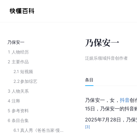
乃保安一
乃保安一
1
人物经历
泛娱乐领域抖音创作者
2
主要作品
2.1
短视频
条目
2.2
参加综艺
3
人物关系
乃保安一，女，
抖音
创
4
注释
15日，乃保安一的抖音账
5
参考资料
2025年7月28日，
6
条目合集
[
3
]
6.1
真人秀《爸爸当家·慢享季》的主要嘉宾