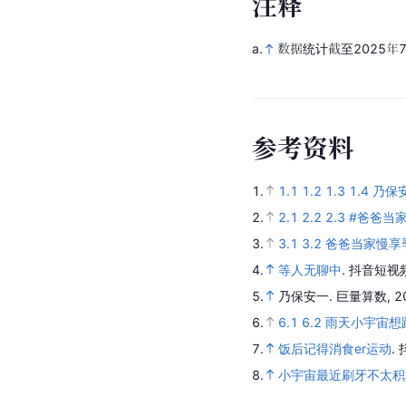
注
释
a.
数据统计截至2025年
参
考
资
料
1.
1.1
1.2
1.3
1.4
乃保
2.
2.1
2.2
2.3
#爸爸当家
3.
3.1
3.2
爸爸当家慢享
4.
等人无聊中
.
抖音短视
5.
乃保安一
.
巨量算数,
2
6.
6.1
6.2
雨天小宇宙想
7.
饭后记得消食er运动
.
8.
小宇宙最近刷牙不太积