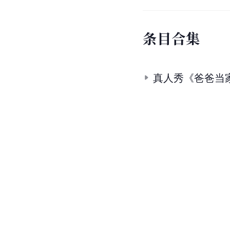
条
目
合
集
真人秀《爸爸当