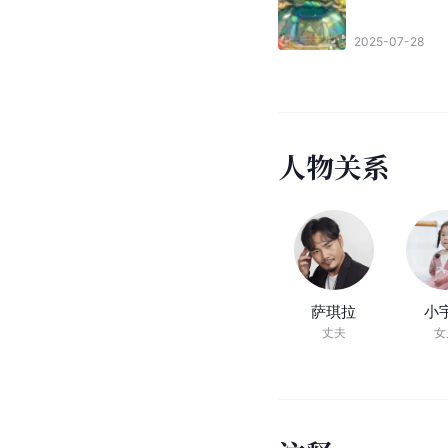
2025-07-28
人
物
关
系
萨琪拉
小
丈夫
女