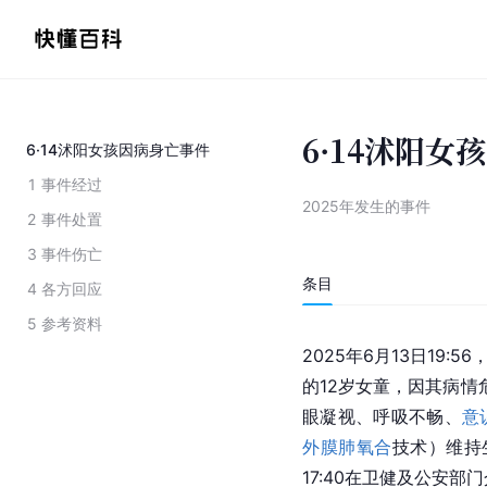
6·14沭阳女
6·14沭阳女孩因病身亡事件
1
事件经过
2025年发生的事件
2
事件处置
3
事件伤亡
条目
4
各方回应
5
参考资料
2025年6月13日19:56
的12岁女童，因其病情
眼凝视、呼吸不畅、
意
外膜肺氧合
技术）维持
17:40在卫健及公安