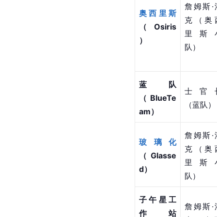
詹姆斯·
奥西里斯
克（奥
（Osiris
里斯
）
队）
蓝队
士官
（BlueTe
（蓝队）
am）
詹姆斯·
玻璃化
克（奥
（Glasse
里斯
d）
队）
子午星工
詹姆斯·
作站