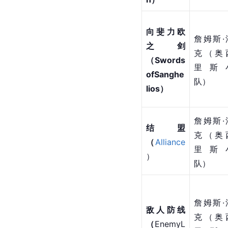
向斐力欧
詹姆斯·
之剑
克（奥
（Swords
里斯
ofSanghe
队）
lios）
詹姆斯·
结盟
克（奥
（
Alliance
里斯
）
队）
詹姆斯·
敌人防线
克（奥
（
EnemyL