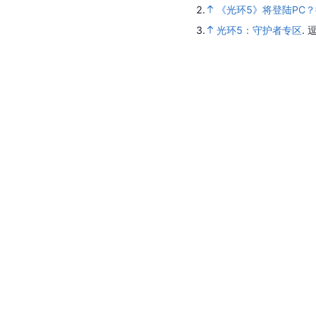
2.
《光环5》将登陆PC？微
3.
光环5：守护者专区
.
逗