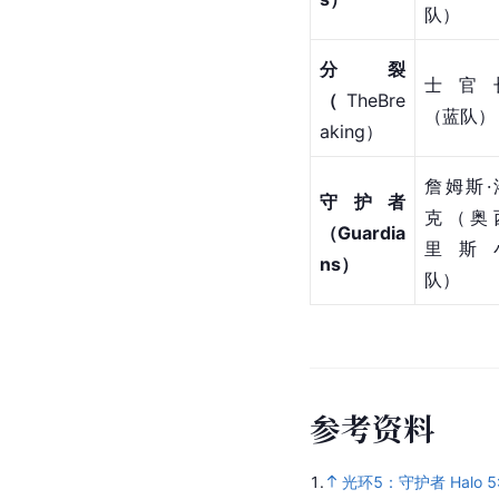
队）
分裂
士官
（
TheBre
（蓝队）
aking）
詹姆斯·
守护者
克（奥
（Guardia
里斯
ns）
队）
参
考
资
料
1.
光环5：守护者 Halo 5: 