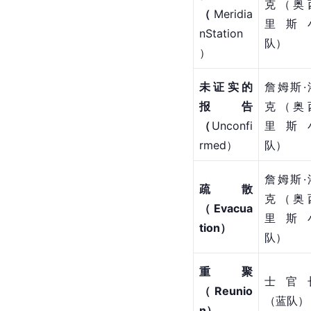
克（奥
（
Meridia
里斯
nStation
队）
）
未证实的
詹姆斯·
报告
克（奥
（
Unconfi
里斯
rmed）
队）
詹姆斯·
疏散
克（奥
（Evacua
里斯
tion）
队）
重聚
士官
（Reunio
（蓝队）
n）