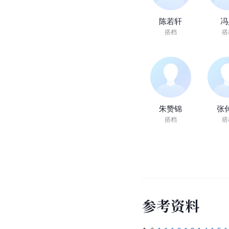
陈若轩
冯
搭档
搭
朱赞锦
张
搭档
搭
参
考
资
料