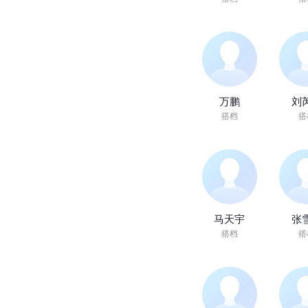
万鹏
刘
搭档
搭
马天宇
张
搭档
搭