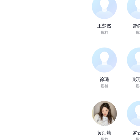
王楚然
曾
搭档
搭
徐璐
彭
搭档
搭
黄灿灿
罗
搭档
搭