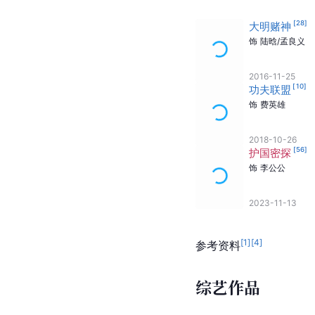
[
28
]
大明赌神
饰
陆晗/孟良义
2016-11-25
[
10
]
功夫联盟
饰
费英雄
2018-10-26
[
56
]
护国密探
饰
李公公
2023-11-13
[
1
]
[
4
]
参考资料
综艺作品