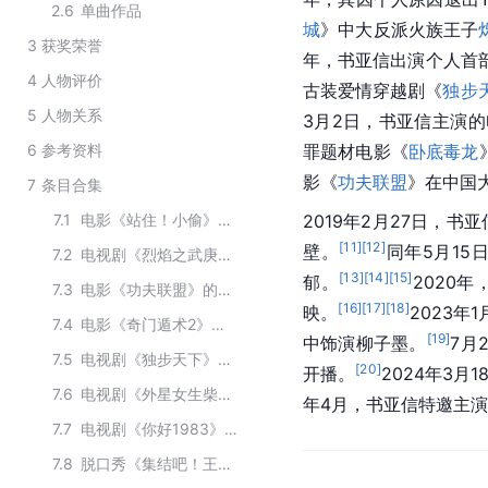
2.6
单曲作品
城
》中大反派火族王子
3
获奖荣誉
年，书亚信出演个人首
4
人物评价
古装爱情穿越剧《
独步
5
人物关系
3月2日，书亚信主演
6
参考资料
罪题材电影《
卧底毒龙
影《
功夫联盟
》在中国
7
条目合集
7.1
电影《站住！小偷》的主要演员
2019年2月27日，
[
11
]
[
12
]
壁。
同年5月15
7.2
电视剧《烈焰之武庚纪》的主要演员
[
13
]
[
14
]
[
15
]
郁。
2020
7.3
电影《功夫联盟》的主要演员
[
16
]
[
17
]
[
18
]
映。
2023年
7.4
电影《奇门遁术2》主要演员
[
19
]
中饰演柳子墨。
7月
7.5
电视剧《独步天下》的主演人员
[
20
]
开播。
2024年3
7.6
电视剧《外星女生柴小七2》主要演员
年4月，书亚信特邀主
7.7
电视剧《你好1983》的主要演职人员
7.8
脱口秀《集结吧！王者》主要演员