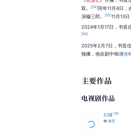
《
花溪记
》开播，书亚
[
54
]
双。
同年11月4日，
[
55
]
演穆三郎。
11月1
2024年1月17日，书
[
58
]
2025年2月7日，书
独播，他在剧中饰演
张
主要作品
电视剧作品
[
25
]
幻城
饰
烁罡