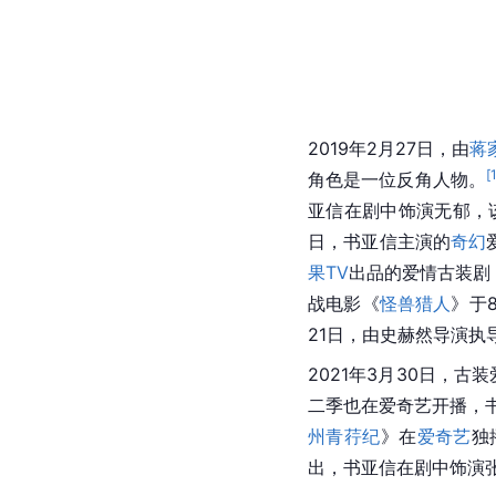
2019年2月27日，由
蒋
[
角色是一位反角人物。
亚信在剧中饰演无郁，该
日，书亚信主演的
奇幻
果TV
出品的爱情古装剧
战电影《
怪兽猎人
》于
21日，由史赫然导演执
2021年3月30日，古
二季也在爱奇艺开播，
州青荇纪
》在
爱奇艺
独
出，书亚信在剧中饰演