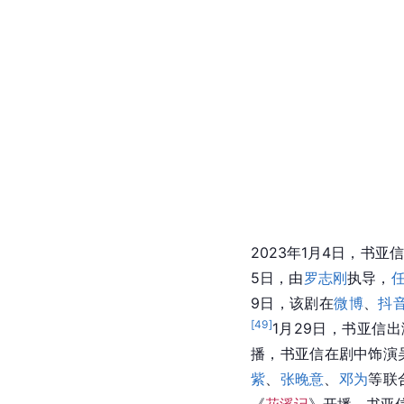
2023年1月4日，书
5日，由
罗志刚
执导，
9日，该剧在
微博
、
抖
[
49
]
1月29日，书亚信
播，书亚信在剧中饰演
紫
、
张晚意
、
邓为
等联