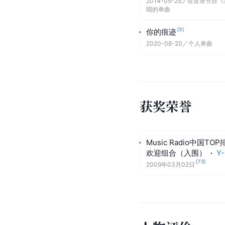
2014-05-25
／
在音乐节目《
唱的单曲
[
3
]
你的痕迹
2020-08-20
／
个人单曲
获奖荣誉
Music Radio中国T
欢迎组合（入围）
·
Y-
[
73
]
2009年03月02日