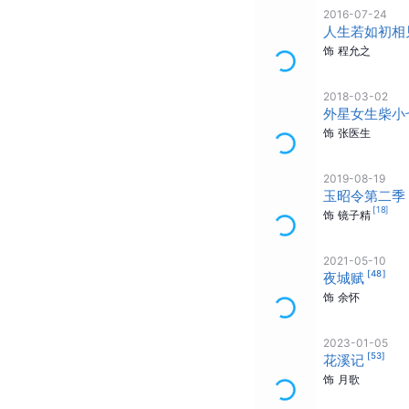
2016-07-24
人生若如初相
饰
程允之
2018-03-02
外星女生柴小
饰
张医生
2019-08-19
玉昭令第二季
[
18
]
饰
镜子精
2021-05-10
[
48
]
夜城赋
饰
余怀
2023-01-05
[
53
]
花溪记
饰
月歌