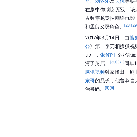
嵛
、
刘冬沁
及
吴优
等联
在剧中饰演谢无双，该
古装穿越竞技网络电影
[
28
]
[
29
和孟良义双角色。
2017年3月14日，由
搜
公
》第二季亮相搜狐视
元中，
张倬闻
书亚信饰
[
30
]
[
31
]
清了冤屈。
同年
腾讯视频
独家播出，剧
东哥
的兄长，他鲁莽自
[
5
]
[
6
]
治筹码。