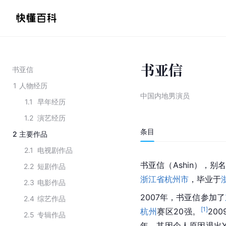
书亚信
书亚信
1
人物经历
中国内地男演员
1.1
早年经历
1.2
演艺经历
条目
2
主要作品
2.1
电视剧作品
书亚信（Ashin），
2.2
短剧作品
浙江省
杭州市
，毕业于
2.3
电影作品
2007年，书亚信参加了
2.4
综艺作品
[
1
]
杭州
赛区20强。
20
2.5
专辑作品
年，其因个人原因退出Y-