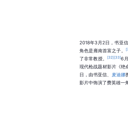
2018年3月2日，
书亚
[
角色是雍南首富之子。
[
32
]
[
33
]
了非常教授。
6
现代枪战题材影片《绝命
日，由书亚信、
麦迪娜
影片中饰演了费英雄一