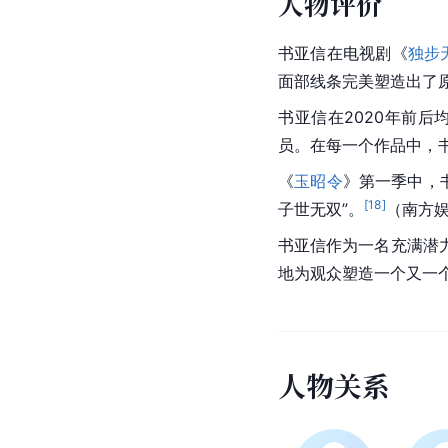
人物评价
书亚信在电视剧《
独步
面部线条完美塑造出了
书亚信在2020年前
员。在每一个作品中，
《
玉昭令
》第一季中，
[
18
]
子世无双”。
（南方
书亚信作为一名充满潜
地为观众塑造一个又一
人
物
关
系