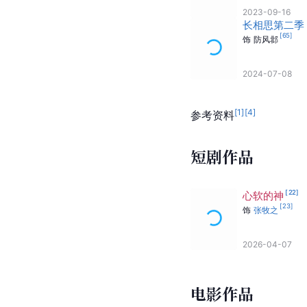
2023-09-16
长相思第二季
[
65
]
饰
防风邶
2024-07-08
[
1
]
[
4
]
参考资料
短剧作品
[
22
]
心软的神
[
23
]
饰
张牧之
2026-04-07
电影作品