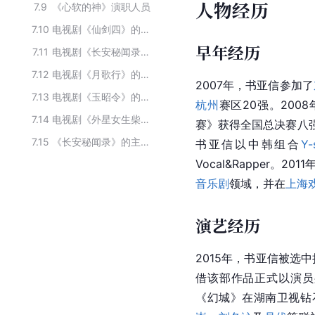
人物经历
7.9
《心软的神》演职人员
7.10
电视剧《仙剑四》的主要演员
早年经历
7.11
电视剧《长安秘闻录》主要演职员
7.12
电视剧《月歌行》的主要演员
2007年，书亚信参加了
7.13
电视剧《玉昭令》的演职人员
杭州
赛区20强。200
7.14
电视剧《外星女生柴小七2》的主要演员
赛》获得全国总决赛八
7.15
《长安秘闻录》的主要演员
书亚信以中韩组合
Y-
Vocal&Rapper。
音乐剧
领域，并在
上海
演艺经历
2015年，书亚信被选
借该部作品正式以演员
《幻城》在湖南卫视钻