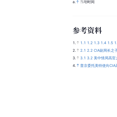
a.
当地时间
参
考
资
料
1.
1.1
1.2
1.3
1.4
1.5
1
2.
2.1
2.2
CIA副局长
3.
3.1
3.2
美中情局高官
4.
普京委托美特使向CI