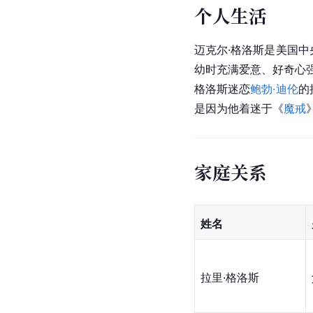
个人生活
迈克尔·格洛斯是美国中
幼时充满爱意、好奇心
格洛斯迷恋
鲍勃·迪伦
的
是因为他着迷于《
魔戒
家庭关系
姓名
拉里·格洛斯