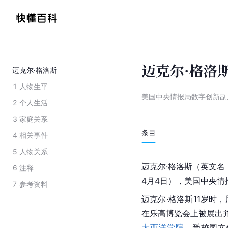
迈克尔·格洛
迈克尔·格洛斯
1
人物生平
美国中央情报局数字创新副
2
个人生活
3
家庭关系
条目
4
相关事件
5
人物关系
迈克尔·格洛斯（英文名
6
注释
4月4日），美国中央情
7
参考资料
迈克尔·格洛斯11岁时，
在乐高博览会上被展出并
大西洋学院
，受校园文