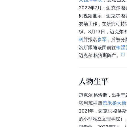
2022年7月，迈克尔
则视频显示，迈克尔·格
农场工作，在研究可持续
织。8月13日，迈克尔
科
并报名
参军
，后被分
洛斯跟随该团前往
顿涅
[
1
]
迈克尔·格洛斯阵亡。
人物生平
迈克尔·格洛斯，出生于2
塔利班摧毁
巴米扬大佛
2021年，迈克尔·格洛
的小型私立文理学院）
视学业。2022年7月