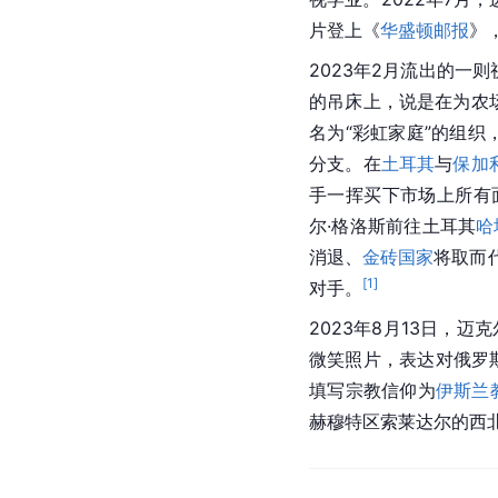
片登上《
华盛顿邮报
》
2023年2月流出的一
的吊床上，说是在为农
名为“彩虹家庭”的组织
分支。在
土耳其
与
保加
手一挥买下市场上所有
尔·格洛斯前往土耳其
哈
消退、
金砖国家
将取而
[
1
]
对手。
2023年8月13日，迈
微笑照片，表达对俄罗
填写宗教信仰为
伊斯兰
赫穆特区索莱达尔的西北