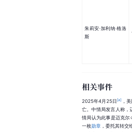
朱莉安·加利纳·格洛
斯
相关事件
[a]
2025年4月25日
，美
亡。中情局发言人称，
情局认为此事是迈克尔
一枚
勋章
，委托其转交给