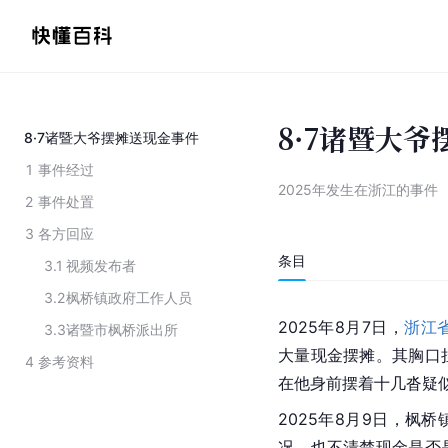
8·7诸暨大
8·7诸暨大爷摆摊送现金事件
1
事件经过
2025年发生在浙江的事件
2
事件处置
3
各方回应
条目
3.1
视频发布者
3.2
枫桥镇政府工作人员
2025年8月7日，
浙江
3.3
诸暨市枫桥派出所
大量现金摆摊。其胸口
4
参考资料
在他身前摆着十几沓疑
2025年8月9日，枫
况，也不清楚现金是否