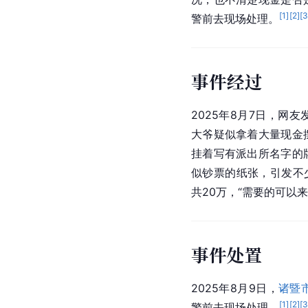
[
1
]
[
2
]
[
警前去现场处理。
事件经过
2025年8月7日，网
大爷疑似拿着大量现金
挂着写有派出所名字的
似钞票的纸张，引发不
共20万，“需要的可以来
事件处置
2025年8月9日，
诸暨
[
1
]
[
2
]
[
警前去现场处理。