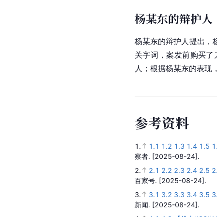
杨某东的辩护人
杨某东的辩护人提出，
关字词，案发前购买了
人；根据杨某东的表现
参
考
资
料
1.
1.1
1.2
1.3
1.4
1.5
1
察者.
[2025-08-24].
2.
2.1
2.2
2.3
2.4
2.5
2
百家号.
[2025-08-24].
3.
3.1
3.2
3.3
3.4
3.5
3
新闻.
[2025-08-24].