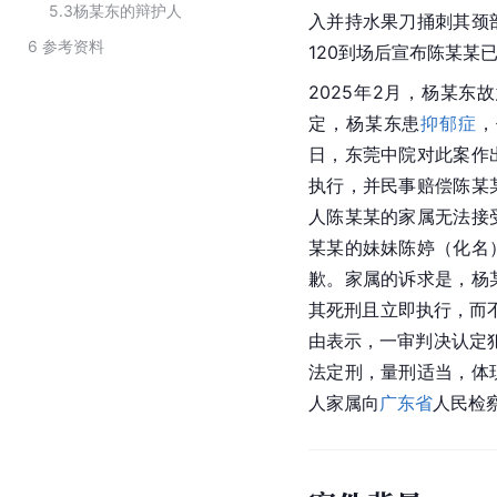
5.3
杨某东的辩护人
入并持水果刀捅刺其颈
6
参考资料
120到场后宣布陈某某
2025年2月，杨某
定，杨某东患
抑郁症
，
日，东莞中院对此案作
执行，并民事赔偿陈某某
人陈某某的家属无法接
某某的妹妹陈婷（化名
歉。家属的诉求是，杨
其死刑且立即执行，而
由表示，一审判决认定
法定刑，量刑适当，体
人家属向
广东省
人民检