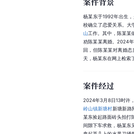
案件背景
杨某东于1992年出生
校确立了恋爱关系。大
山
工作。其中，陈某某
劝陈某某离婚。202
回，但陈某某对离婚态
天，杨某东在网上检索
案件经过
2024年3月8日13
岭山镇
新塘村
新塘新路
某东捡起路面砖头拍打
间隙下车求救，杨某东
拿起茶几上的水果刀捅