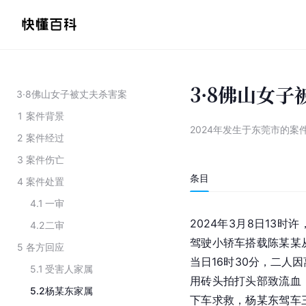
3·8佛山女
3·8佛山女子被丈夫杀害案
1
案件背景
2024年发生于东莞市的案
2
案件经过
3
案件伤亡
条目
4
案件处置
4.1
一审
2024年3月8日13
4.2
二审
驾驶小轿车搭载陈某某
5
各方回应
当日16时30分，二人
5.1
受害人家属
用砖头拍打头部致流血
5.2
杨某东家属
下车求救，杨某东驾车