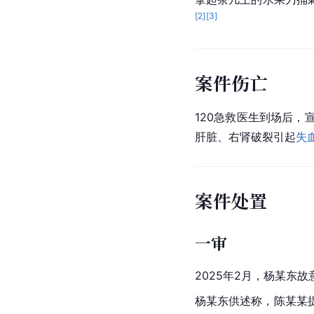
[
2
]
[
3
]
案件伤亡
120急救医生到场后
肝脏、右肾破裂引起
失
案件处置
一审
2025年2月，杨某东
杨某东供述称，陈某某