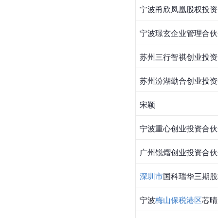
宁波甬欣凤凰股权投资
宁波璟玄企业管理合伙
苏州三行智祺创业投资
苏州汾湖勤合创业投资
宋颖
宁波重心创业投资合伙
广州锐熠创业投资合伙
深圳市
国科瑞华三期股
宁波
梅山保税港区
芯晴