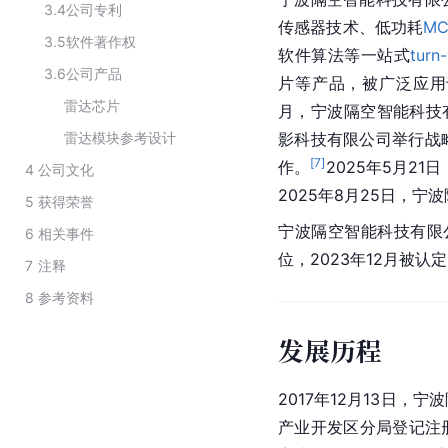
3.4
公司专利
传感器技术、低功耗
M
3.5
软件著作权
软件算法等一站式
turn-
3.6
公司产品
片等产品，被广泛应用
雷达芯片
月，宁波隔空智能科技
雷达模块参考设计
影科技有限公司举行战
[
7
]
作。
2025年5月2
4
公司文化
2025年8月25日，
5
获得荣誉
宁波隔空智能科技有限公司
6
相关事件
位，2023年12月被认
7
注释
8
参考资料
发展历程
2017年12月13日，
产业开发区分局登记注