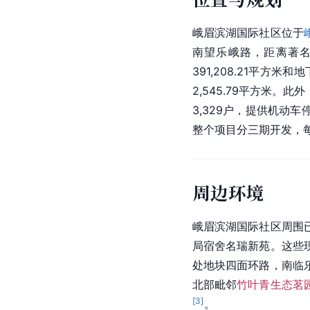
峨眉滨湖国际社区位于
南望乐峨路，距离著名
391,208.21平方
2,545.79平方米。
3,329户，提供机动车停
整个项目分三期开发，
周边环境
峨眉滨湖国际社区周围
局宿舍名瑞新苑。这些
处地块四面环路，南临
北部毗邻
竹叶青生态茗
[
3
]
。