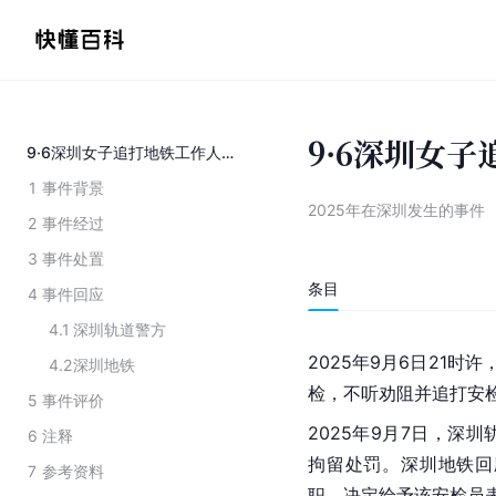
9·6深圳女
9·6深圳女子追打地铁工作人员事件
1
事件背景
2025年在深圳发生的事件
2
事件经过
3
事件处置
条目
4
事件回应
4.1
深圳轨道警方
2025年9月6日21时
4.2
深圳地铁
检，不听劝阻并追打安
5
事件评价
2025年9月7日，深
6
注释
拘留处罚。深圳地铁回
7
参考资料
职，决定给予该安检员