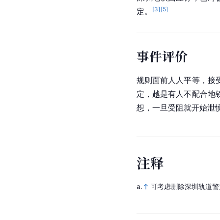
[
3
]
[
5
]
定。
事件评价
规则面前人人平等，接
定，越是有人不配合地
想，一旦受阻就开始泄
注
释
a.
可考虑删除深圳轨道警