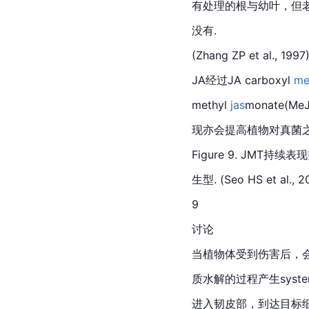
有处理的根与幼叶，但
没有.
(Zhang ZP et al., 1997
JA经过JA carboxyl 
me
methyl 
jas
monate(
现亦会提高植物对真菌之抗性
Figure 9. JMT持续
生型. (Seo HS et al., 2
9
讨论
当植物体受到伤害后，会在叶片
质水解的过程产生systemin
进入韧皮部，到达目标细胞