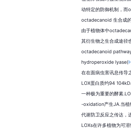
动特定的防御机制，而oc
octadecanoid 生
由于植物体中octade
其衍生物之生合成途径
octadecanoid path
hydroperoxide lyase(
在在面病虫害讯息传导
LOX蛋白质约94 10
一种极为重要的酵素.L
-oxidation产生
JA.
当植
代谢防卫反应之传达，进
LOXs在许多植物为可