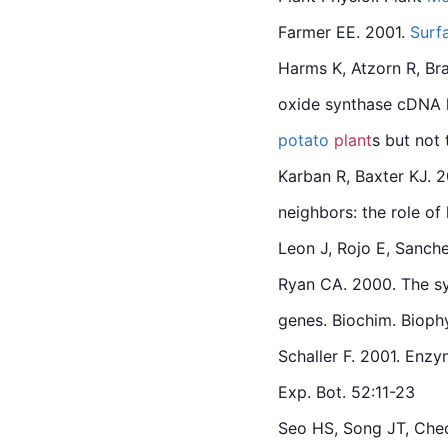
Farmer EE. 2001. 
Surf
Harms K, Atzorn R, Bra
oxide synthase cDNA l
potato
plant
s but not 
Karban R, Baxter KJ. 2
neighbors: the role of 
Leon J, Rojo E, Sanch
Ryan CA. 2000. The sys
genes. Biochim. Bioph
Schaller F. 2001. Enzy
Exp. Bot. 52:11-23
Seo HS, Song JT, Cheo