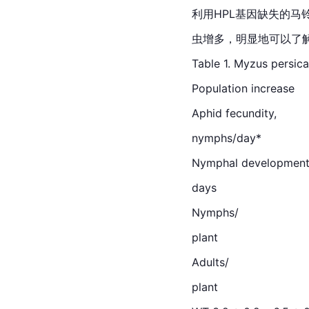
利用HPL基因缺失的
虫增多，明显地可以了解在没
Table 1. Myzus 
Population increase
Aphid fecundity,
nymphs/day*
Nymphal development
days
Nymphs/
plant
Adults/
plant