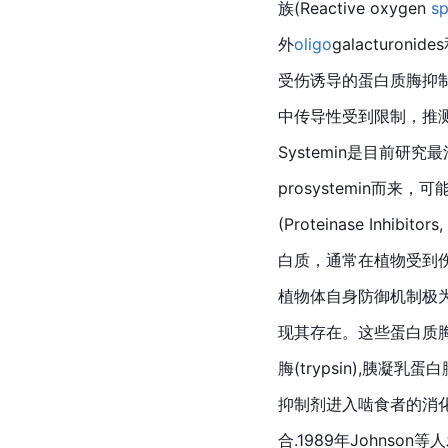
族(Reactive oxygen 
sp
外
oligo
galacturo
受伤诱导的蛋白质脢
抑
中传导性受到限制，推
Systemin是目前研究
prosystemin而来
(Proteinase Inh
白质，通常在植物受到
植物体自身防御机制极
现其存在。这些蛋白质
脢(trypsin),胰凝乳蛋
抑制剂进入啮食者的消
合.1989年Johns