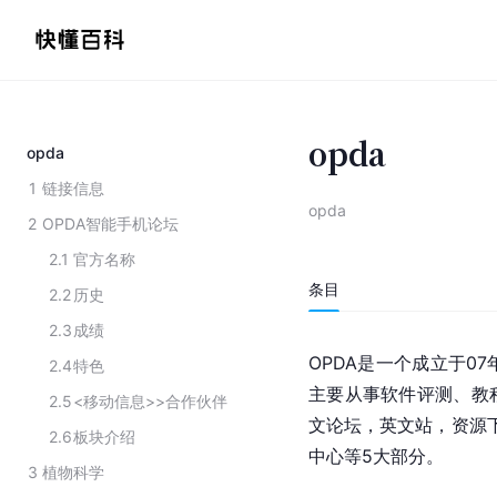
opda
opda
1
链接信息
opda
2
OPDA智能手机论坛
2.1
官方名称
条目
2.2
历史
2.3
成绩
OPDA是一个成立于0
2.4
特色
主要从事软件评测、教
2.5
<移动信息>>合作伙伴
文论坛，英文站，资源下
2.6
板块介绍
中心等5大部分。
3
植物科学