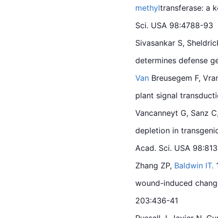
methyl
transferase: a 
Sci. USA 98:4788-93
Sivasankar S, Sheldric
determines defense ge
Van
 Breusegem F, Vran
plant signal transducti
Vancanneyt G, Sanz C,
depletion in transgeni
Acad. Sci. USA 98:81
Zhang ZP, 
Baldwin
IT.
 
wound-induced change
203:436-41
Russell J, Javier N, C