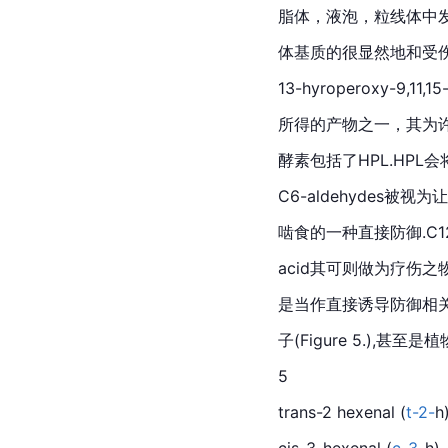
脂体，液泡，粒线体中发
体基质的很显然地和受伤
13-hyroperoxy-9,11,1
所得的产物之一，其为
酵素包括了HPL.HPL会将1
C6-aldehydes
啮食的一种直接防御.C12-o
acid其可则做为疗伤之
是当作直接诱导防御相关
子(Figure 5.),甚至是
5
trans-2 hexenal (
t-2-
h
cis-3-hexenal (
c-3-
h),