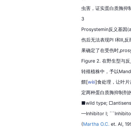
虫害，证实蛋白质脢抑
3
Prosystemin反义基因(
伤后无法表现PI I和II,
果确定了在受伤时,pros
Figure 2. 在野生型
转殖植株中，予以Manduc
餵
[
wèi
]
食处理，让叶片
定两种蛋白质脢
抑制剂
■wild type; □antisens
—Inhibitor Ⅰ; ¨¨Inhibito
(
Martha
O.C.
 et. Al, 1