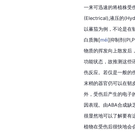
一来可迅速的将植株受
(Electrical),液压的(Hydr
以蕃茄为例，不论是在
白质
脢
[
méi
]
抑制剂
(PI
物质的挥发向上散发后
功能状态，故推测这些
伤反应。若仅是一般的
末稍的器官仍可以在韧
外，受伤后产生的电子的传导讯息(
因表现。由
ABA
合成缺
很显然地可以了解要有这
植物在受伤后很快地会会syst