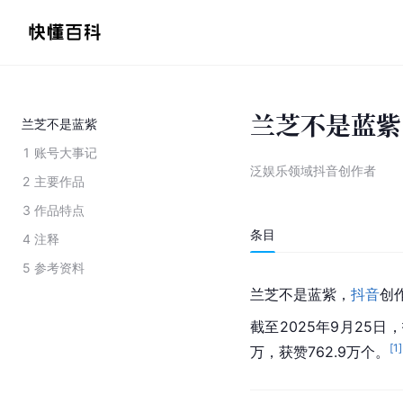
兰芝不是蓝紫
兰芝不是蓝紫
1
账号大事记
泛娱乐领域抖音创作者
2
主要作品
3
作品特点
条目
4
注释
5
参考资料
兰芝不是蓝紫，
抖音
创
截至2025年9月25日
[
1
]
万，获赞762.9万个。