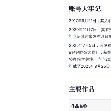
账号大事记
2017年9月21日，其
2020年11月7日，
[a]
之后其时常发布以日
2025年7月5日，其发布
#好好吃饭大赛》，获赞
[
4
]
[a]
较多粉丝关注。
2
[
2
]
截至2025年9月25
主要作品
作品名称