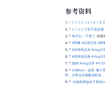
参
考
资
料
1.
1.1
1.2
1.3
1.4
1.5
2.
2.1
2.2
兰芝不是蓝紫
3.
狗子们，下雪了
.
抖音
4.
#野餐 #记录日常 #野
5.
#排骨炖玉米 #vlog日
6.
#排骨炖豆角 #vlog
7.
烧烤 #vlog日常 #今
8.
出镜byd：@高. 
料，少来点生抽酱油耗油，
9.
出镜老师@盒子里的ma