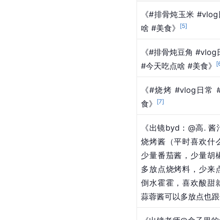
《#排骨炖玉米 #vlo
[
5
]
啥 #美食》
《#排骨炖豆角 #vlo
[
#今天吃点啥 #美食》
《#烧烤 #vlog日常
[
7
]
食》
《出镜byd：@高. 
烧烤酱（平时喜欢什
少量番茄酱，少量胡
多放点烧烤料，少来
倒水霍霍，喜欢酸甜
蒜蓉酱可以多放点也跟