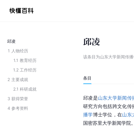
邱凌
邱凌
1
人物经历
该条目为
山东大学新闻传播
1.1
教育经历
1.2
工作经历
条目
2
主要成就
2.1
科研成就
邱凌是
山东大学新闻传
3
获得荣誉
研究方向包括跨文化传
4
参考资料
播学
博士学位，在
山东
国
密苏里
大学新闻学院