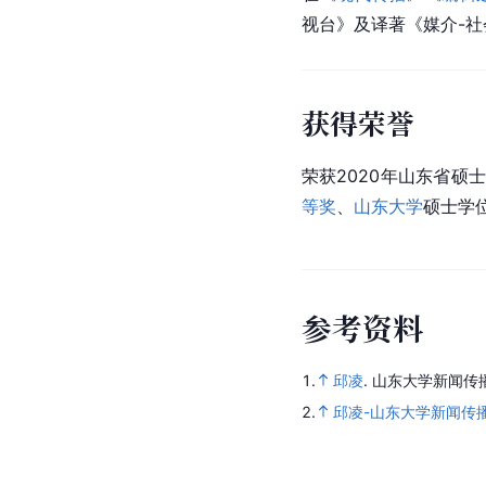
视台
》及译著《媒介-
获得荣誉
荣获2020年山东省
等奖
、
山东大学
硕士学
参
考
资
料
1.
邱凌
.
山东大学新闻传
2.
邱凌-山东大学新闻传