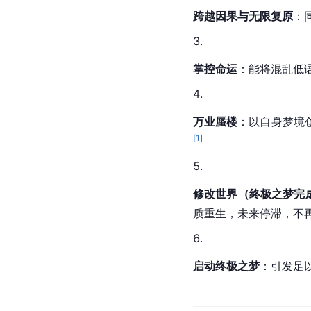
跨越因果与无限复原
：
掌控命运
：能将混乱低
万业蜃楼
：以自身梦境
[
1
]
修改世界（终极之梦完
质重生，未来停滞，不
启动终极之梦
：引发足