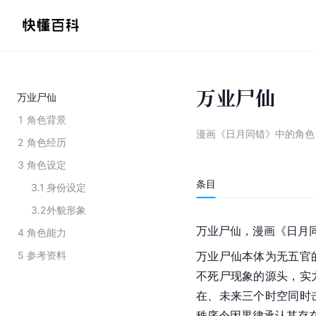
万业尸仙
万业尸仙
1
角色背景
漫画《日月同错》中的角色
2
角色经历
3
角色设定
条目
3.1
身份设定
3.2
外貌形象
万业尸仙，漫画《日月
4
角色能力
5
参考资料
万业尸仙本体为无五官
不死尸现象的源头，实
在、未来三个时空同时
秩序令因果律承认其存