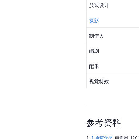
服装设计
摄影
制作人
编剧
配乐
视觉特效
参
考
资
料
1.
剧情介绍
.
电影网.
[20