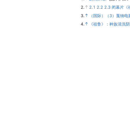
2.
2.1
2.2
2.3
闭幕片《
3.
（国际）（3）戛纳电
4.
《祖鲁》：种族清洗阴