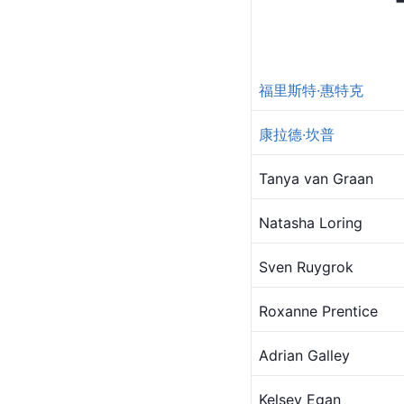
福里斯特·惠特克
康拉德·坎普
Tanya van Graan
Natasha Loring
Sven Ruygrok
Roxanne Prentice
Adrian Galley
Kelsey Egan