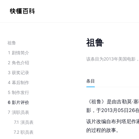
祖鲁
祖鲁
1
剧情简介
该条目为
2013年美国电影
2
角色介绍
3
获奖记录
条目
4
幕后制作
5
制作发行
《祖鲁》是由吉勒莫·
6
影片评价
影，于2013月05日26
7
演职员表
该片改编自布列塔尼作
7.1
演员表
的过程的故事。
7.2
职员表