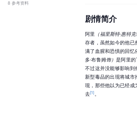
8
参考资料
剧情简介
阿里
（福里斯特·惠特克
存者，虽然如今的他已
满了血腥和恐惧的回忆
多·布鲁姆
饰）
是阿里的
不过这并没能够影响到
新型毒品的出现将城市
现，那些他以为已经成
[
1
]
去
。