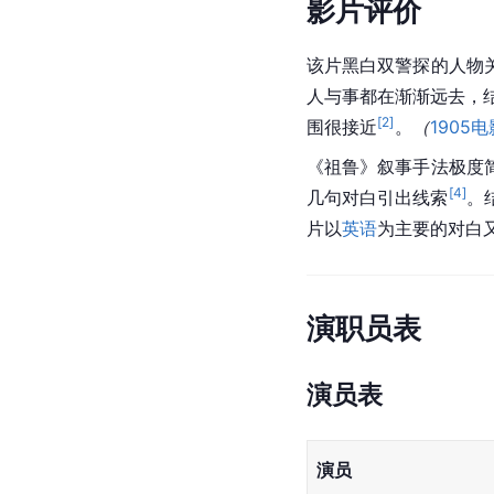
影片评价
该片黑白双警探的人物
人与事都在渐渐远去，
[
2
]
围很接近
。
（
1905
《祖鲁》叙事手法极度
[
4
]
几句对白引出线索
。
片以
英语
为主要的对白
演职员表
演员表
演员