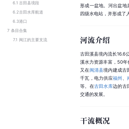
6.1
古田县境段
形成一盆地。河出盆地
6.2
古田水库航道
四级水电站，并形成了
6.3
港口
7
条目合集
河流介绍
7.1
闽江的主要支流
古田溪县境内流长16.6
溪水力资源丰富，50年
又在
闽清县
境内建成古
千瓦，电力供应
福州
、
等。在
古田水库
边的古
交通的发展。
干流概况