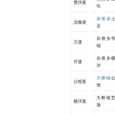
曹洋溪
圪
吉巷乡
北墩溪
店
吉巷乡
兰溪
端
吉巷乡
芹溪
洋
大桥镇
公馆溪
馆
大桥镇
横洋溪
垅