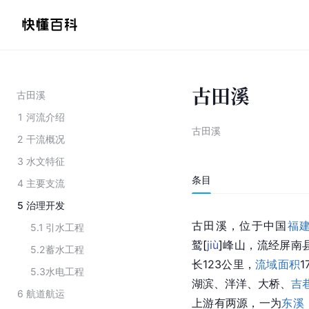
古田溪
古田溪
1
河流介绍
古田溪
2
干流概况
3
水文特征
条目
4
主要支流
5
治理开发
古田溪，位于中国
福
5.1
引水工程
鹫
[
jiù
]
峰山，流经屏南
5.2
蓄水工程
长123公里，
流域面积
5.3
水电工程
湖滨、泮洋、大桥、
吉
6
航道航运
上游有两源，一为
东溪