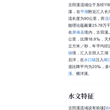
古田溪流域位于东经118°3
溪，在
平湖
附近汇入长
流长度为90公里，而
流
能理论蕴藏量25.78万
在
屏南县
境内，古田溪
公里，比降18.9‰，天
立方米／秒，年平均径流
镇
境，汇入古田人工湖
后洋，在
水口镇
注入
闽
道比降平均为20‰，多
溪
、横洋溪。
水文特征
古田溪流域设有前
垅
[
lǒ