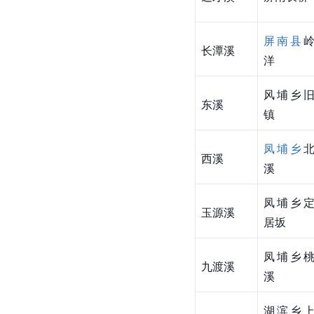
屏南县
长潭溪
洋
风埔乡
东溪
镇
凤埔乡
西溪
溪
凤埔乡
玉源溪
居坂
凤埔乡
九渡溪
溪
湖滨乡