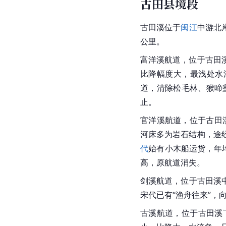
古田县境段
古田溪位于
闽江
中游北
公里。
富洋溪航道，位于古田溪
比降幅度大，最浅处水深
道，清除松毛林、猴啼
止。
官洋溪航道，位于古田溪
河床多为岩石结构，途经
代
始有小木船运货，年均
高，原航道消失。
剑溪航道，位于古田溪
宋代已有“渔舟往来”，
古溪航道，位于古田溪