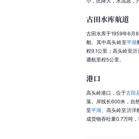
小，比降大，水流急，
古田水库航道
古田水库于1959年6月
舶。其中高头岭至
平湖
程9.1公里；高头岭至
通航里程5公里。
港口
高头岭港口，位于
古田
落。岸线长600米，自
至
平湖
、高头岭至沂洋
成货物吞吐量0.7万吨，