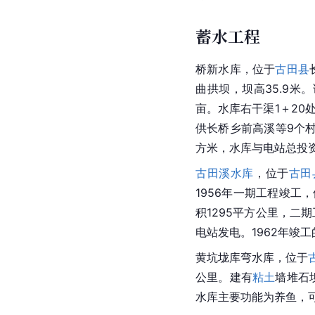
蓄水工程
桥新水库，位于
古田县
曲拱坝，坝高35.9米。
亩。水库右干渠1＋20
供长桥乡前高溪等9个
方米，水库与电站总投资
古田溪水库
，位于
古田
1956年一期工程竣工
积1295平方公里，二
电站发电。1962年竣
黄坑垅库弯水库，位于
公里。建有
粘土
墙堆石
水库主要功能为养鱼，可