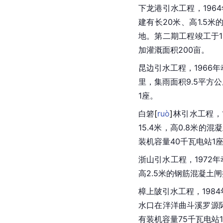
下龙港引水工程，196
建有长20米、高1.5米
地。第二期工程竣工于1
加灌溉面积200亩。
昆边引水工程，1966年
里，集雨面积9.5平方
1座。
白
箬
[
ruò
]
林引水工程，1
15.4米，高0.8米的
装机容量40千瓦电站1
浙山引水工程，1972年
高2.5米的钢筋混凝土
樟上陂引水工程，198
水口在泮洋曲斗溪罗源际
有装机容量75千瓦电站