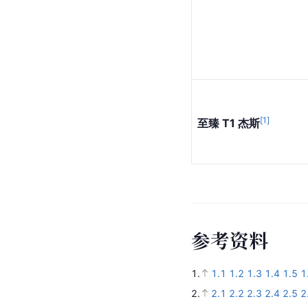
[
1
]
至臻 T1 杰斯
参
考
资
料
1.
1.1
1.2
1.3
1.4
1.5
1
2.
2.1
2.2
2.3
2.4
2.5
2