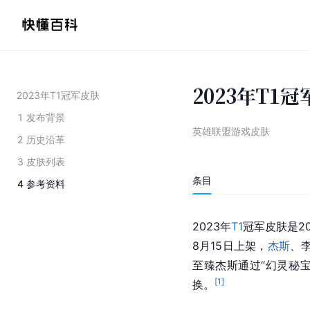
2023年T1
2023年T1冠军皮肤
1
发布背景
英雄联盟游戏皮肤
2
历史沿革
3
皮肤列表
条目
4
参考资料
2023年
T1
冠军皮肤是2
8月15日上架，
杰斯
、
至臻杰斯通过“幻灵秘宝
[
1
]
换。