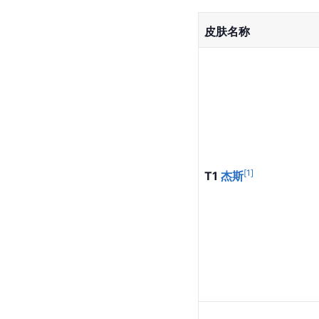
皮肤名称
[
1
]
T1 
杰斯