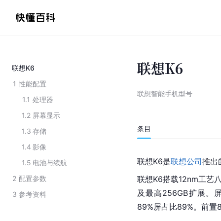
联想K6
联想K6
1
性能配置
联想智能手机型号
1.1
处理器
1.2
屏幕显示
条目
1.3
存储
1.4
影像
联想K6是
联想公司
推出
1.5
电池与续航
2
配置参数
联想K6搭载12nm工艺
及最高256GB扩展。
3
参考资料
89%屏占比89%。前置