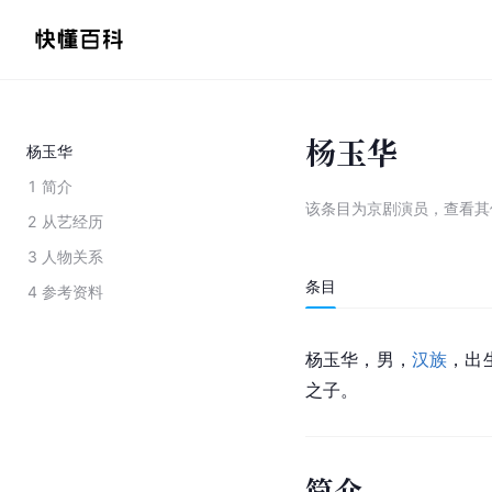
杨玉华
杨玉华
1
简介
该条目为
京剧演员
，
查看
其
2
从艺经历
3
人物关系
条目
4
参考资料
杨玉华，男，
汉族
，出
之子。
简介