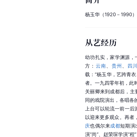
杨玉华（1920－19
从艺经历
幼功扎实，家学渊源，
方：
云南
、
贵州
、
四
载：“杨玉华，艺跨青
者。一九四零年初，此
关丽卿
来到成都后，主
同的戏院演出，各唱各
上台可以轮流一前一后派
以迎来更多观众。再者
庆
也偶尔来
成都
短期演
演“尚”、赵荣琛学演“程