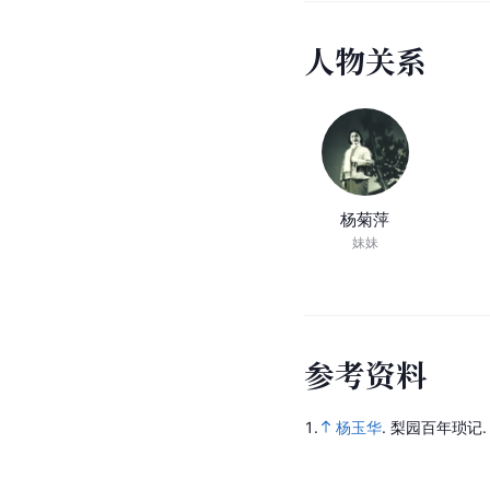
人
物
关
系
杨菊萍
妹妹
参
考
资
料
1.
杨玉华
.
梨园百年琐记