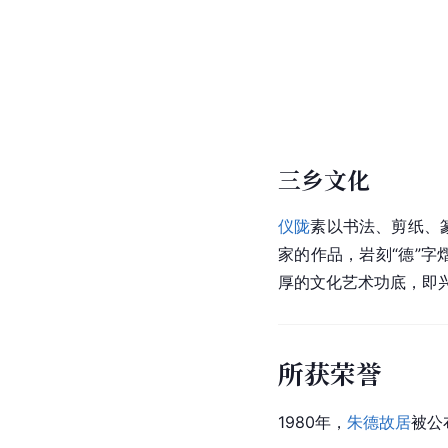
三乡文化
仪陇
素以书法、剪纸、篆
家的作品，岩刻“德”字
厚的文化艺术功底，即
所获荣誉
1980年，
朱德故居
被公