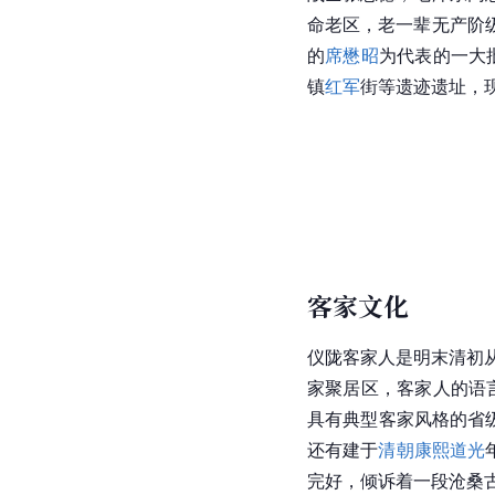
命老区，老一辈无产阶
的
席懋昭
为代表的一大批
镇
红军
街等遗迹遗址，
客家文化
仪陇客家人是明末清初
家聚居区，客家人的语
具有典型客家风格的省
还有建于
清朝
康熙
道光
完好，倾诉着一段沧桑