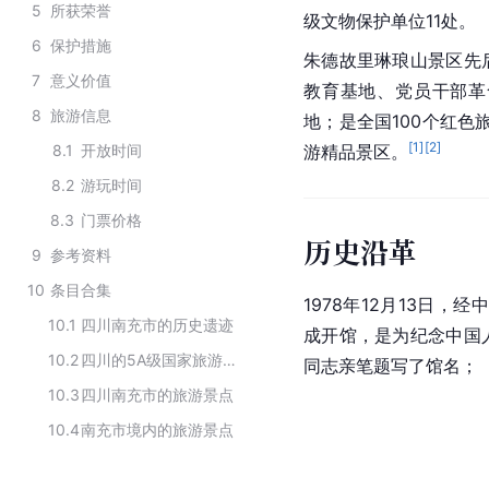
5
所获荣誉
级文物保护单位11处。
6
保护措施
朱德故里琳琅山景区先
7
意义价值
教育基地
、党员干部革
8
旅游信息
地；是全国100个
红色
[
1
]
[
2
]
8.1
开放时间
游精品景区。
8.2
游玩时间
8.3
门票价格
历史沿革
9
参考资料
10
条目合集
1978年12月13日，
10.1
四川南充市的历史遗迹
成开馆，是为纪念中国
10.2
四川的5A级国家旅游景区
同志亲笔题写了馆名；
10.3
四川南充市的旅游景点
10.4
南充市境内的旅游景点