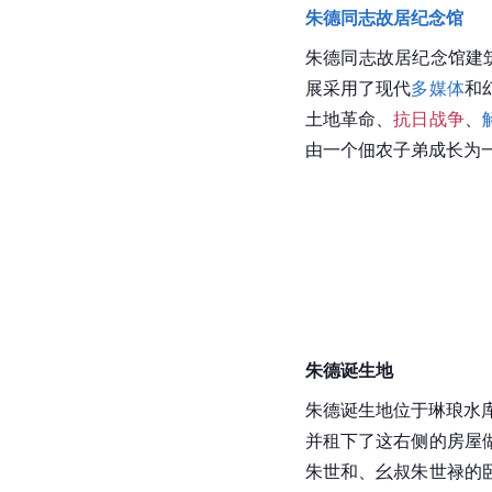
朱德同志故居纪念馆
朱德同志故居纪念馆
建
展采用了现代
多媒体
和
土地革命、
抗日战争
、
由一个佃农子弟成长为一
朱德诞生地
朱德诞生地位于琳琅水
并租下了这右侧的房屋
朱世和、幺叔朱世禄的