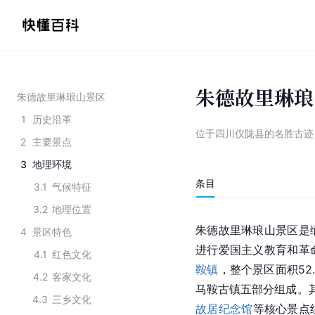
朱德故里琳琅
朱德故里琳琅山景区
1
历史沿革
位于四川仪陇县的名胜古迹
2
主要景点
3
地理环境
条目
3.1
气候特征
3.2
地理位置
朱德故里琳琅山景区是
4
景区特色
进行爱国主义教育和革
4.1
红色文化
鞍镇
，整个景区面积5
4.2
客家文化
马鞍古镇
五部分组成。其
4.3
三乡文化
故居纪念馆
等核心景点