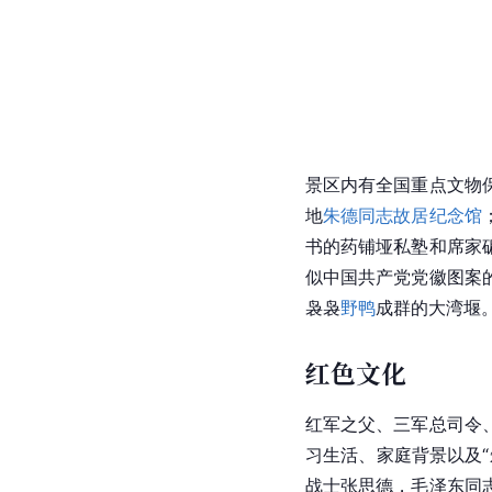
景区内有全国重点文物
地
朱德同志故居纪念馆
书的药铺垭私塾和席家
似中国共产党党徽图案
袅袅
野鸭
成群的大湾堰
红色文化
红军之父、
三军
总司令
习生活、家庭背景以及
战士张思德，毛泽东同