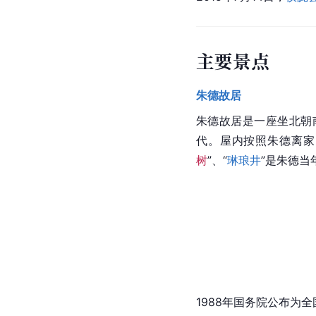
主要景点
朱德故居
朱德故居
是一座坐北朝
代。屋内按照朱德离家
树
”、“
琳琅井
”是朱德当
1988年国务院公布为