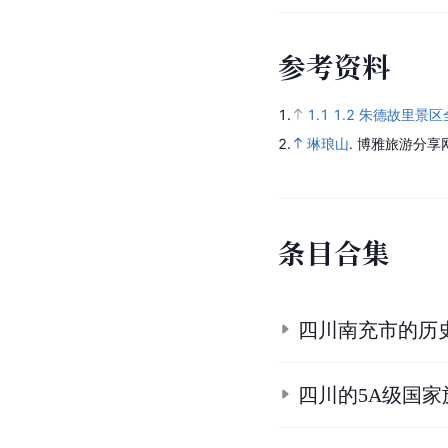
参
考
资
料
1.
1.1
1.2
朱德故里景区
2.
琳琅山
.
博雅旅游分享
条
目
合
集
四川南充市的历
四川的5A级国家