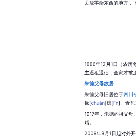
丢放零杂东西的地方，
1886年12月1日（
主逼租退佃，全家才被
朱德父母故居
朱德父母旧居
位于
四川
椽
[
chuán
]
檩
[
lǐn
]
、青瓦
1917年，朱德的祖父
赠。
2008年8月1日起对外