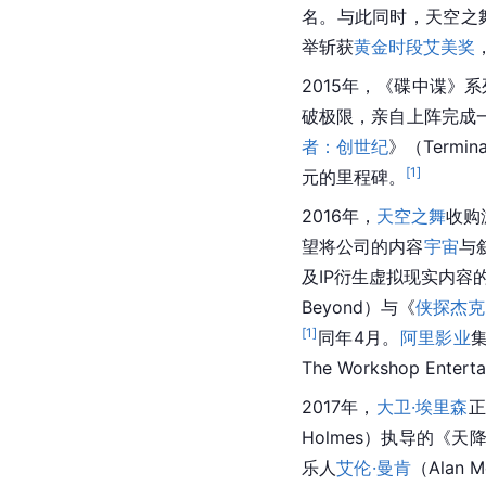
名。与此同时，天空之
举斩获
黄金时段艾美奖
2015年，《碟中谍》
破极限，亲自上阵完成一
者：创世纪
》（Term
[
1
]
元的里程碑。
2016年，
天空之舞
收购
望将公司的内容
宇宙
与
及IP衍生虚拟现实内
Beyond）与《
侠探杰克
[
1
]
同年4月。
阿里影业
The Workshop Enter
2017年，
大卫·埃里森
正
Holmes）执导的《天降
乐人
艾伦·曼肯
（Alan