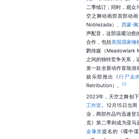
二季续订；同时，观众
空之舞动画部首部动画长
Noblezada）、
西蒙·佩
声配音，这部温暖治愈
合作，包括
美国国家橄
鹨传媒（Meadowlar
之间的独特竞争关系，
发一款全新动作冒险游戏
娱乐部推出《
行尸走
[
1
]
Retribution）。
2023年，天空之舞
工作室
。12月15日当周，
业，两部作品均迅速登
克》第二季则成为亚马
金像奖
提名的《碟中谍7：致