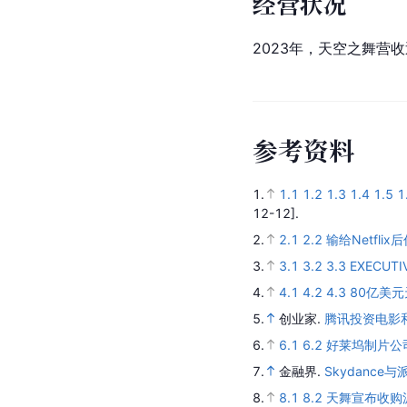
经营状况
2023年，天空之舞营收
参
考
资
料
1.
1.1
1.2
1.3
1.4
1.5
1
12-12].
2.
2.1
2.2
输给Netfl
3.
3.1
3.2
3.3
EXECUTI
4.
4.1
4.2
4.3
80亿美
5.
创业家.
腾讯投资电影和
6.
6.1
6.2
好莱坞制片公司
7.
金融界.
Skydanc
8.
8.1
8.2
天舞宣布收购