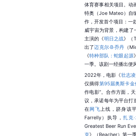
体育赛事相关项目。动画
特奥（Joe Mate
作，开发首个项目：一款叙事
威宇宙为背景，构建了
主演的《
明日之战
》（T
出了
迈克尔·B·乔丹
（Mi
《
特种部队：蛇眼起源
一季。该剧一经播出便风
2022年，电影《
壮志凌
仅摘得
第95届奥斯卡金
作电影”。合作方面，
议，承诺每年为平台打
在
网飞
上线，跻身该平
Farrelly）执导，
扎克
Greatest Beer Run 
克
》（Reacher）第一