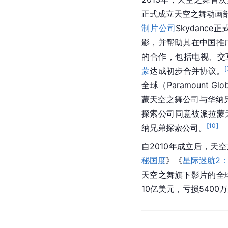
正式成立天空之舞动画部（S
制片公司
Skydance
影，并帮助其在中国推
的合作，包括电视、交
[
蒙
达成初步合并协议。
全球（Paramount G
蒙天空之舞公司与华纳兄
探索公司同意被派拉蒙
[
10
]
纳兄弟探索公司。
自2010年成立后，天
秘国度
》《
星际迷航2
天空之舞旗下影片的全
10亿美元，亏损5400