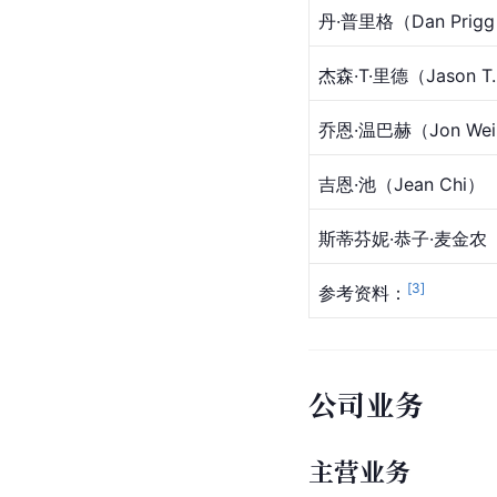
丹·普里格（Dan Prig
杰森·T·里德（Jason T.
乔恩·温巴赫（Jon Wei
吉恩·池（Jean Chi）
斯蒂芬妮·恭子·麦金农（Ste
[
3
]
参考资料：
公司业务
主营业务