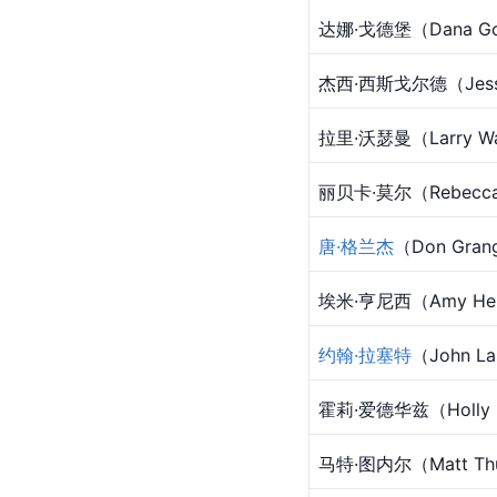
达娜·戈德堡（Dana Go
杰西·西斯戈尔德（Jesse
拉里·沃瑟曼（Larry Wa
丽贝卡·莫尔（Rebecca
唐·格兰杰
（Don Gran
埃米·亨尼西（Amy He
约翰·拉塞特
（John La
霍莉·爱德华兹（Holly 
马特·图内尔（Matt Thu