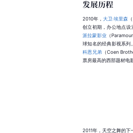
发展历程
2010年，
大卫·埃里森
（
创立初期，办公地点设
派拉蒙影业
（Paramo
球知名的经典影视系列
科恩兄弟
（Coen Br
票房最高的西部题材电
2011年，天空之舞的