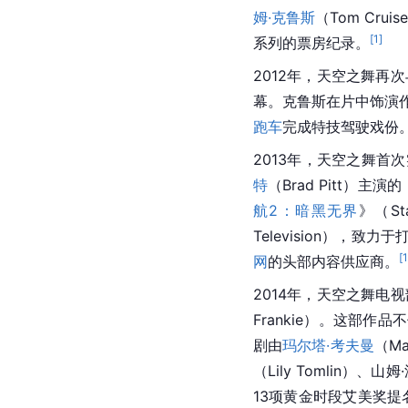
姆·克鲁斯
（Tom Cr
[
1
]
系列的票房纪录。
2012年，天空之舞再
幕。克鲁斯在片中饰演
跑车
完成特技驾驶戏份
2013年，天空之舞首
特
（Brad Pitt）主演的
航2：暗黑无界
》（St
Television）
[
网
的头部内容供应商。
2014年，天空之舞电
Frankie）。这部
剧由
玛尔塔·考夫曼
（Ma
（Lily Tomlin）、山
13项黄金时段艾美奖提