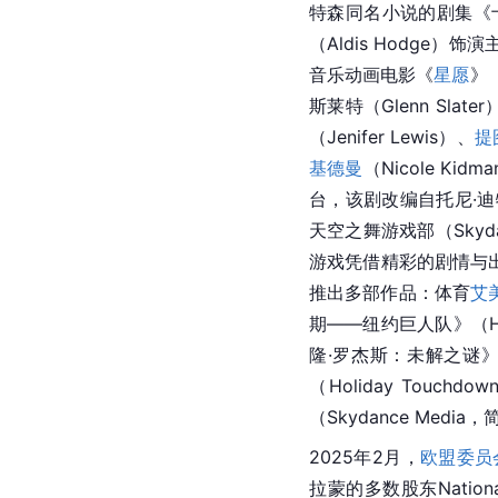
特森同名小说的剧集《十
（Aldis Hodg
音乐动画电影《
星愿
》（
斯莱特（Glenn Slat
（Jenifer Lewis）、
提
基德曼
（Nicole 
台，该剧改编自托尼·迪特里
天空之舞游戏部（Skyda
游戏凭借精彩的剧情与
推出多部作品：体育
艾
期——纽约巨人队》（Hard 
隆·罗杰斯：未解之谜》（
（Holiday Touch
（Skydance Med
2025年2月，
欧盟委员
拉蒙的多数股东Natio