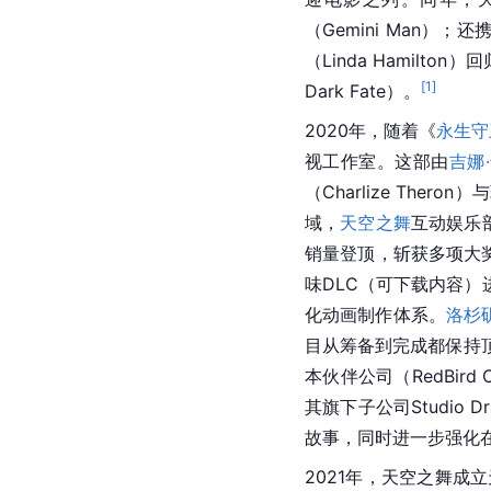
（Gemini Man）；还
（Linda Hamilto
[
1
]
Dark Fate）。
2020年，随着《
永生守
视工作室。这部由
吉娜
（Charlize Theron）与
域，
天空之舞
互动娱乐
销量登顶，斩获多项大
味DLC（可下载内容
化动画制作体系。
洛杉
目从筹备到完成都保持
本伙伴公司（RedBird
其旗下子公司Studio
故事，同时进一步强化
2021年，天空之舞成