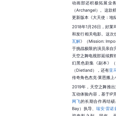
动画部还积极拓展业
（Archangel）。这款
更新版本《大天使：地狱之
2018年1月26日，好莱
和发行相关电影。这次
瓦解
》（Mission: I
于挑战极限的演员亲自完
天空之舞电视部延续辉
幻黑色剧集《副本》（Al
（Dietland），还有
亚
传奇角色杰克·莱恩搬上
2019年，天空之舞推出
互动体验内容，基于I
网飞
的长期合作再结硕
Bay）执导、
瑞安·雷诺
迎电影之列。同年，