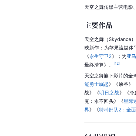
天空之舞传媒主营电影
主要作品
天空之舞（Skydan
映新作：为苹果流媒体
《
永生守卫2
》；为
亚
[
12
]
最终清算》。
天空之舞旗下影片的全
能勇士崛起
》《峡谷》
战》《
明日之战
》《冷
克：永不回头》《
星际
界
》《
特种部队2：全