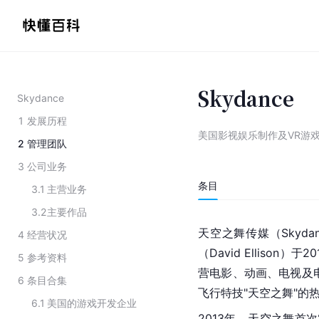
Skydance
Skydance
1
发展历程
美国影视娱乐制作及VR游
2
管理团队
3
公司业务
条目
3.1
主营业务
3.2
主要作品
天空之舞传媒（Skyd
4
经营状况
（David Ellison）
5
参考资料
营电影、动画、电视及
6
条目合集
飞行特技"天空之舞"的
6.1
美国的游戏开发企业
2013年，天空之舞首