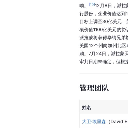
[
15
]
响。
12月8日，派
行股份，企业价值达到1
目标上调至30亿美元，
项价值1100亿美元的
派拉蒙将获得华纳兄弟
美国12个州向加州北
购。7月24日，派拉
审判日期未确定，但根
管理团队
姓名
大卫·埃里森
（David E