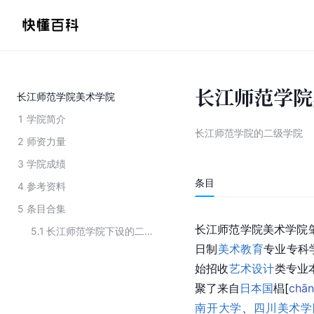
长江师范学院
长江师范学院美术学院
1
学院简介
长江师范学院的二级学院
2
师资力量
3
学院成绩
条目
4
参考资料
5
条目合集
长江师范学院美术学院肇
5.1
长江师范学院下设的二级学院
日制
美术教育
专业专科
始招收
艺术设计
类专业
聚了来自
日本国
椙
[
chā
南开大学
、
四川美术学