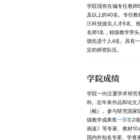
学院现有在编专任教师6
及以上的40名。专任教
区
科技拔尖人才6名、
名师1名，校级教学带头
德先进个人4名。具有
定的师资队伍。
学院成绩
学院一向注重学术研究
科。近年来作品和论文入
（幅）。参与研究国家
级教学成果奖
一等奖
2
画途》等专著、教材1
国内外知名专家、学者