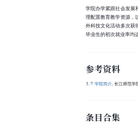
学院办学紧跟社会发展
理配置教育教学资源，
外科技文化活动多次获
毕业生的初次就业率均达
参
考
资
料
1.
学院简介
.
长江师范学
条
目
合
集