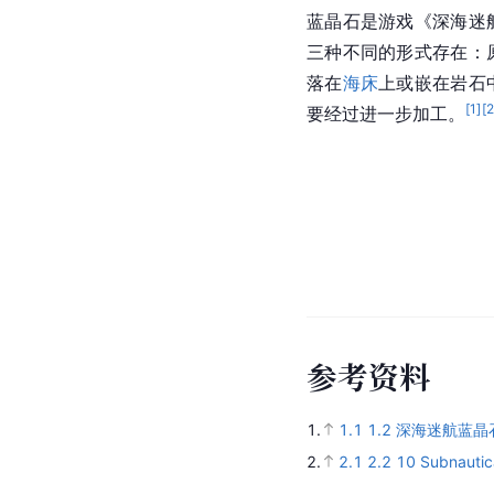
蓝晶石是游戏《深海迷
三种不同的形式存在：
落在
海床
上或嵌在岩石
[
1
]
[
要经过进一步加工。
参
考
资
料
1.
1.1
1.2
深海迷航蓝晶
2.
2.1
2.2
10 Subnautic