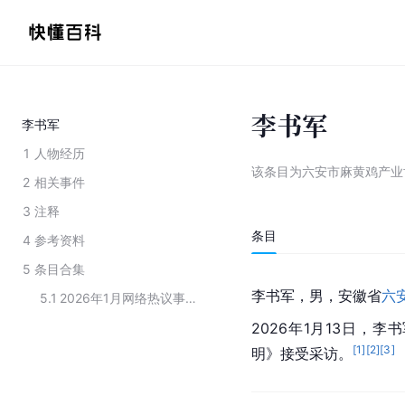
李书军
李书军
1
人物经历
该条目为
六安市麻黄鸡产业
2
相关事件
3
注释
条目
4
参考资料
5
条目合集
李书军，男，安徽省
六
5.1
2026年1月网络热议事件当事人
2026年1月13日，
[
1
]
[
2
]
[
3
]
明》接受采访。