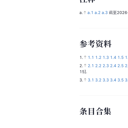
a.
a.1
a.2
a.3
截至2026-
参
考
资
料
1.
1.1
1.2
1.3
1.4
1.5
1
2.
2.1
2.2
2.3
2.4
2.5
2
15].
3.
3.1
3.2
3.3
3.4
3.5
3
条
目
合
集