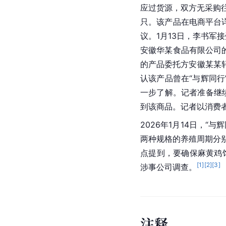
应过货源，双方无采购
只。该产品在电商平台
议。1月13日，李书军
安徽华某食品有限公司
的产品委托方安徽某某
认该产品曾在“与辉同行
一步了解。记者准备继
到该商品。记者以消费者
2026年1月14日，
两种规格的养殖周期分别
点提到，要确保麻黄鸡
[
1
]
[
2
]
[
3
]
涉事公司调查。
注
释