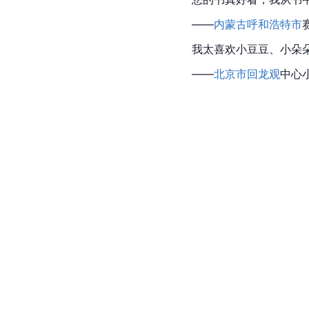
——
内蒙古
呼和浩特市
我太喜欢小豆豆、小朵
——
北京市
回龙观
中心