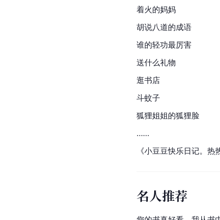
着火的妈妈
胡说八道的成语
谁的轻功最厉害
送什么礼物
逛书店
斗蚊子
狐狸
姐姐的狐狸脸
……
《小豆豆快乐日记。热
名人推荐
您的书真好看，我从书