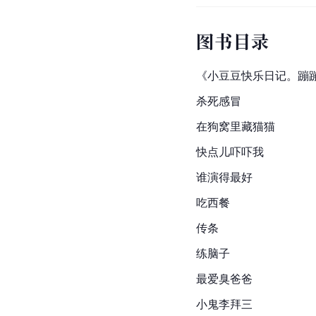
图书目录
《小豆豆快乐日记。蹦
杀死感冒
在狗窝里藏猫猫
快点儿吓吓我
谁演得最好
吃西餐
传条
练脑子
最爱臭爸爸
小鬼李拜三