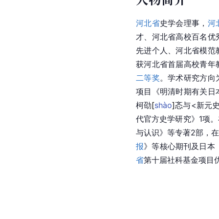
河北省
史学会理事，
河
才、河北省高校百名优
先进个人、河北省模范
获河北省首届高校青年
二等奖
。学术研究方向
项目《明清时期有关日
柯
劭
[
shào
]
忞与<新元
代官方史学研究》1项
与认识》等专著2部，
报
》等核心期刊及日本
省
第十届社科基金项目