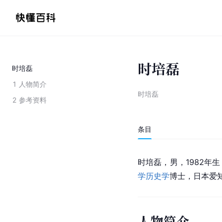
时培磊
时培磊
1
人物简介
时培磊
2
参考资料
条目
时培磊，男，1982年
学
历史学
博士，日本爱
人物简介