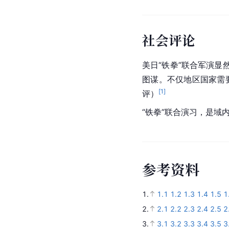
社会评论
美日“铁拳”联合军演
图谋。不仅地区国家需
[
1
]
评）
“铁拳”联合演习，是域
参
考
资
料
1.
1.1
1.2
1.3
1.4
1.5
1
2.
2.1
2.2
2.3
2.4
2.5
2
3.
3.1
3.2
3.3
3.4
3.5
3