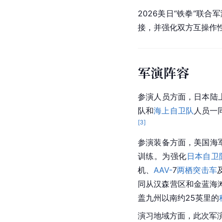
2026美日“铁拳”联合
接，并强化双方互操作
军演阵容
参演人员方面，日本陆上
队和
海上自卫队
人员一
[
3
]
参演装备方面，美国海
训练。为强化
日本自卫
机、
AAV-
7
两栖突击车
同从汉森营区和金蓝海
盖九州以南约25英里的
演习地域方面，此次军