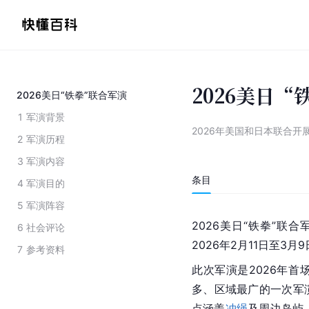
2026美日
2026美日“铁拳”联合军演
1
军演背景
2026年美国和日本联合开
2
军演历程
3
军演内容
条目
4
军演目的
5
军演阵容
2026美日“铁拳”联合
6
社会评论
2026年2月11日至3
7
参考资料
此次军演是2026年
多、区域最广的一次军
点涵盖
冲绳
及周边岛屿，