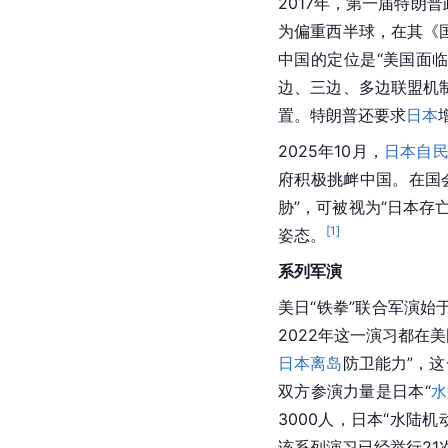
2017年，第一届特朗
为偏重西半球，在其《
中国的定位是“美国面
边、三边、多边联盟机
置。特朗普还要求
日本
2025年10月，
日本自
府积极挑衅中国。在国
胁”，可被视为“日本存
[
1
]
姿态。
系列军演
美日“铁拳”联合军演始
2022年这一演习都在
日本
离岛
防卫能力”，这
双方参演力量是日本“
水
3000人，日本“水陆机
该系列演习已经举行21