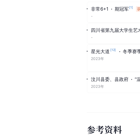
[
1
]
非常6+1
·
期冠军
-
四川省第九届大学生艺
-
[
12
]
星光大道
·
冬季赛
2023年
汶川县委、县政府
·
“
2023年
参
考
资
料