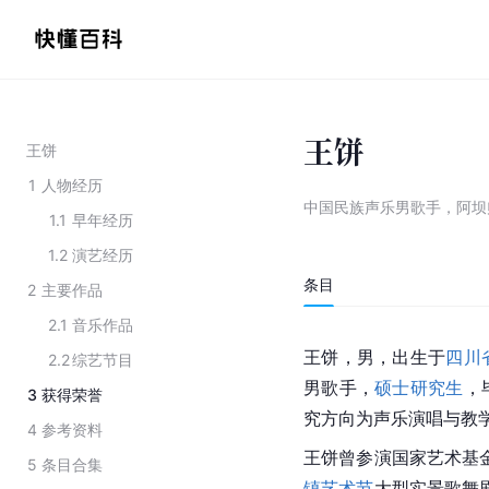
王饼
王饼
1
人物经历
中国民族声乐男歌手，阿坝
1.1
早年经历
1.2
演艺经历
条目
2
主要作品
2.1
音乐作品
王饼，男，出生于
四川
2.2
综艺节目
男歌手，
硕士
研究生
，
3
获得荣誉
究方向为声乐演唱与教
4
参考资料
王饼曾参演国家艺术基
5
条目合集
镇艺术节
大型实景歌舞