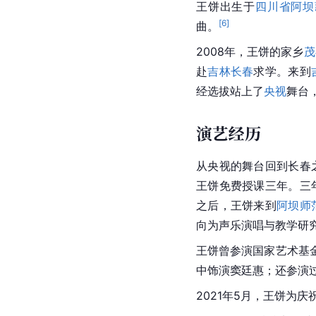
王饼出生于
四川省阿坝
[
6
]
曲。
2008年，王饼的家乡
茂
赴
吉林长春
求学。来到
经选拔站上了
央视
舞台，
演艺经历
从央视的舞台回到长春
王饼免费授课三年。三
之后，王饼来到
阿坝师
向为声乐演唱与教学研
王饼曾参演国家艺术基
中饰演窦廷惠；还参演
2021年5月，王饼为