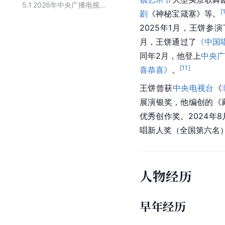
5.1
2026年中央广播电视总台春节联欢晚会节目单
[
剧
《神秘宝箴塞》等。
2025年1月，王饼参演
月，王饼通过了
《中国
同年2月，他登上
中央广
[
11
]
喜恭喜》
。
王饼曾获
中央电视台
《
展演银奖，他编创的《
优秀创作奖。2024年
唱新人奖（全国第六名
人物经历
早年经历