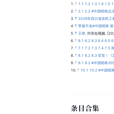
1.
1.1
1.2
1.3
1.4
1.5
1
2.
2.1
2.2
#中国唱将总
3.
2026年四川省农民
4.
带着不舍#中国唱将 
5.
王饼
.
抖音短视频.
[20
6.
6.1
6.2
6.3
6.4
6.5
6
7.
7.1
7.2
7.3
7.4
7.5
8.
8.1
8.2
8.3
官宣！《
9.
9.1
9.2
#中国唱将30
10.
10.1
10.2
#中国唱
条
目
合
集