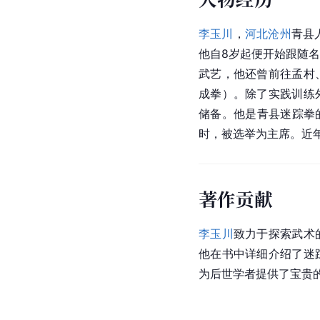
李玉川
，
河北沧州
青县
他自8岁起便开始跟随
武艺，他还曾前往孟村
成拳）。除了实践训练
储备。他是青县迷踪拳的
时，被选举为主席。近
著作贡献
李玉川
致力于探索武术
他在书中详细介绍了迷
为后世学者提供了宝贵