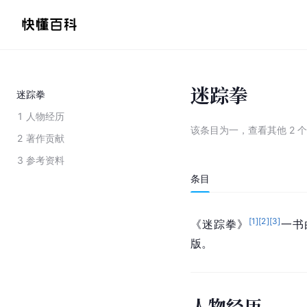
迷踪拳
迷踪拳
1
人物经历
该条目为
一
，
查看
其他
2
个
2
著作贡献
3
参考资料
条目
[
1
]
[
2
]
[
3
]
《迷踪拳》
一书
版。
人物经历