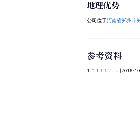
地理优势
公司位于
河南省
郑州市
参
考
资
料
1.
1.1
1.2
.
.
..
[2016-10