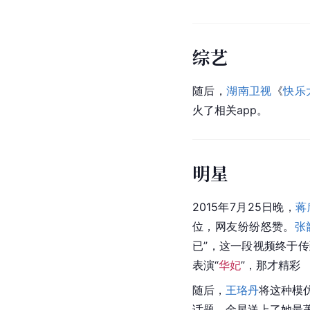
综艺
随后，
湖南卫视
《
快乐
火了相关app。
明星
2015年7月25日晚，
蒋
位，网友纷纷怒赞。
张
已”，这一段视频终于
表演“
华妃
”，那才精彩
随后，
王珞丹
将这种模
话题，金星送上了她最著