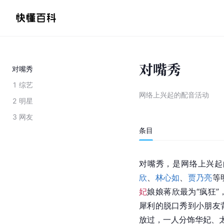
对嘴秀
对嘴秀
1
综艺
网络上兴起的配音活动
2
明星
3
网友
条目
对嘴秀，是网络上兴起
欣
、
林心如
、
贾乃亮
等
妃
娘娘蒋欣最为“疯狂
犀利的脱口秀到小朋友
放过，一人分饰华妃、