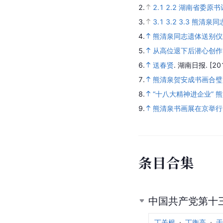
2.
2.1
2.2
湖南省委原书
3.
3.1
3.2
3.3
熊清泉同
4.
熊清泉同志遗体送别仪
5.
从高位退下后潜心创作
6.
送春贤
.
湖南日报.
[20
7.
熊清泉贺安成书画合璧
8.
“十八大精神进企业” 
9.
熊清泉书画展在京举行
条目合集
中国共产党第十
丁关根
丁衡高
于