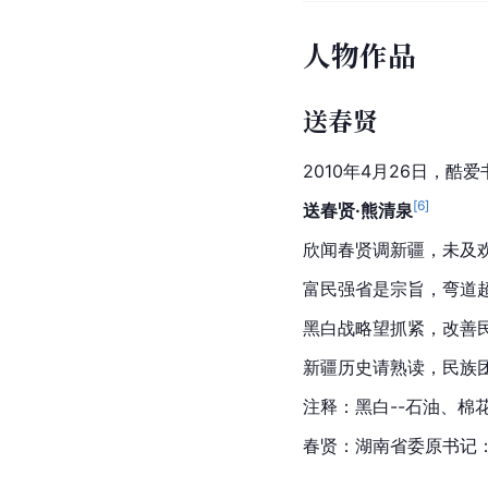
人物作品
送春贤
2010年4月26日，
[
6
]
送春贤·熊清泉
欣闻春贤调新疆，未及
富民强省是宗旨，弯道
黑白战略望抓紧，改善
新疆历史请熟读，民族
注释：黑白--石油、棉
春贤：湖南省委原书记