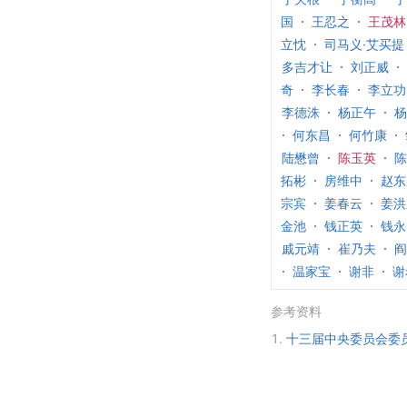
国
王忍之
王茂林
立忱
司马义·艾买提
多吉才让
刘正威
奇
李长春
李立功
李德洙
杨正午
杨
何东昌
何竹康
陆懋曾
陈玉英
陈
拓彬
房维中
赵东
宗宾
姜春云
姜洪
金池
钱正英
钱永
戚元靖
崔乃夫
阎
温家宝
谢非
谢
参考资料
1.
十三届中央委员会委