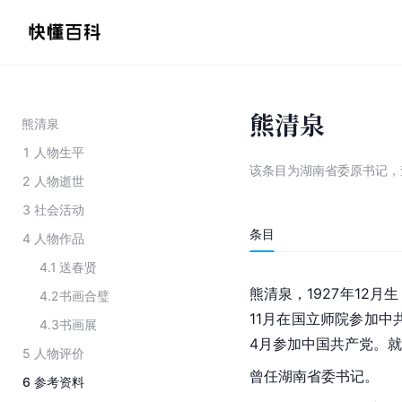
熊清泉
熊清泉
1
人物生平
该条目为
湖南省委原书记
，
2
人物逝世
3
社会活动
条目
4
人物作品
4.1
送春贤
熊清泉，1927年12月
4.2
书画合璧
11月在国立师院参加中
4.3
书画展
4月参加中国共产党。
5
人物评价
曾任湖南省委书记。
6
参考资料