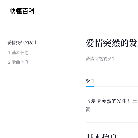
爱情突然的发
爱情突然的发生
1
基本信息
爱情突然的发生
2
歌曲内容
条目
《爱情突然的发生》王
词。
基本信息