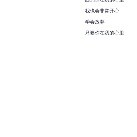
我也会非常开心
学会放弃
只要你在我的心里