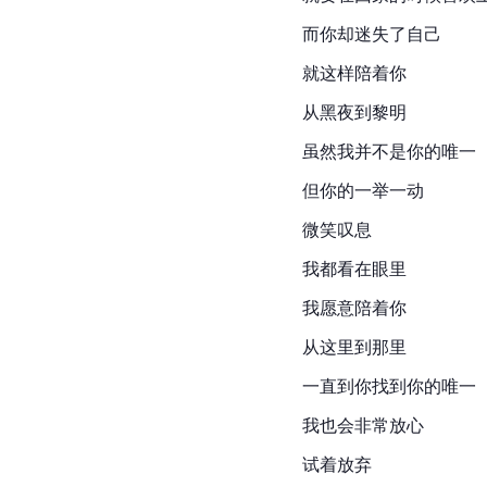
而你却迷失了自己
就这样陪着你
从黑夜到黎明
虽然我并不是你的唯一
但你的一举一动
微笑叹息
我都看在眼里
我愿意陪着你
从这里到那里
一直到你找到你的唯一
我也会非常放心
试着放弃