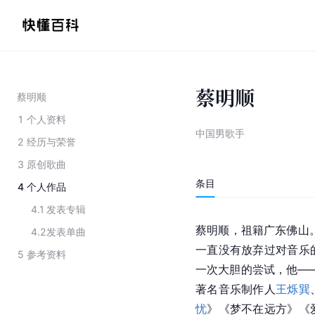
蔡明顺
蔡明顺
1
个人资料
中国男歌手
2
经历与荣誉
3
原创歌曲
条目
4
个人作品
4.1
发表专辑
蔡明顺，祖籍广东佛山
4.2
发表单曲
一直没有放弃过对音乐
5
参考资料
一次大胆的尝试，他——
著名音乐制作人
王烁巽
忧
》《梦不在远方》《