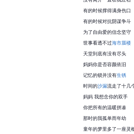
有的时候撑得满身伤口
有的时候对抗阴谋争斗
为了自由爱的信念坚守
世事看透不过
海市蜃楼
天堂到底有没有尽头
妈妈你是否容颜依旧
记忆的锁并没有
生锈
时间的
沙漏
流走了十几
妈妈 我想念你的双手
你把所有的温暖拼凑
那时的我孤单而年幼
童年的梦里多了一座灵