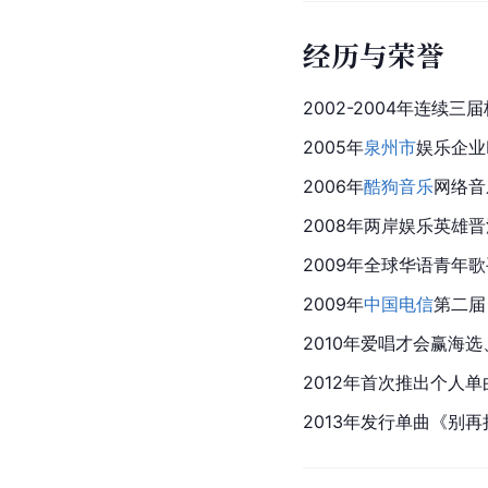
经历与荣誉
2002-2004年连续
2005年
泉州市
娱乐企业
2006年
酷狗音乐
网络音
2008年两岸娱乐英雄
晋
2009年全球华语青年
2009年
中国电信
第二届
2010年爱唱才会赢海选
2012年首次推出个人单
2013年发行单曲《
别再