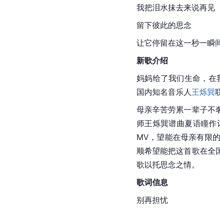
我把泪水抹去来说再见
留下彼此的思念
让它停留在这一秒一瞬
新歌介绍
妈妈给了我们生命，在
国内知名音乐人
王烁巽
母亲辛苦劳累一辈子不
师王烁巽谱曲夏语瞳作
MV，望能在母亲有限
顺希望能把这首歌在全
歌以托思念之情。
歌词信息
别再担忧