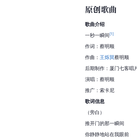
原创歌曲
歌曲介绍
[
1
]
一秒一瞬间
作词：蔡明顺
作曲：
王烁巽
蔡明顺
后期制作：厦门七客唱
演唱：蔡明顺
推广：索卡尼
歌词信息
（旁白）
推开门的那一瞬间
你静静地站在我眼前